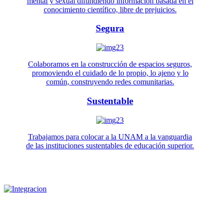
mental y sexual difundiendo información basada en el
conocimiento científico, libre de prejuicios.
Segura
Colaboramos en la construcción de espacios seguros,
promoviendo el cuidado de lo propio, lo ajeno y lo
común, construyendo redes comunitarias.
Sustentable
Trabajamos para colocar a la UNAM a la vanguardia
de las instituciones sustentables de educación superior.