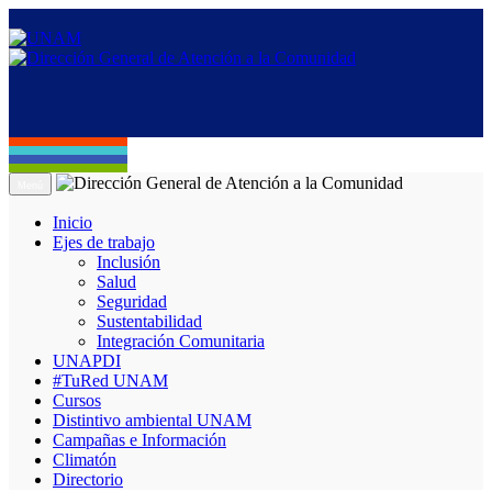
Menú
Inicio
Ejes de trabajo
Inclusión
Salud
Seguridad
Sustentabilidad
Integración Comunitaria
UNAPDI
#TuRed UNAM
Cursos
Distintivo ambiental UNAM
Campañas e Información
Climatón
Directorio