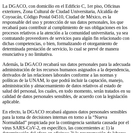
La DGACO, con domicilio en el Edificio C, 1er piso, Oficinas
exteriores, Zona Cultural de Ciudad Universitaria, Alcaldía de
Coyoacán, Código Postal 04510, Ciudad de México, es la
responsable del uso y protección de sus datos personales, los que
recabará para contribuir al cumplimiento de sus obligaciones en los
procesos relativos a la atención a la comunidad universitaria, ya sea
contratando proveedores de servicios para algún fin relacionado con
dichas competencias, o bien, formalizando el otorgamiento de
determinada prestación de servicio, lo cual se prevé de manera
enunciativa y no limitativa.
Además, la DGACO recabará sus datos personales para la adecuada
administración de los recursos humanos asignados a la dependencia,
derivados de las relaciones laborales conforme a las normas y
políticas de la UNAM, lo que podrá incluir la captación, manejo,
administración y almacenamiento de datos relativos al estado de
salud del personal, los cuales, en todo momento, serán tratados en su
calidad de datos personales sensibles, de acuerdo con la legislación
aplicable.
En efecto, la DGACO recabará algunos datos personales sensibles
para la toma de decisiones internas en torno a la “Nueva
Normalidad” propiciada por la contingencia sanitaria causada por el
virus SARS-CoV-2, en específico, las concernientes a: 1) la