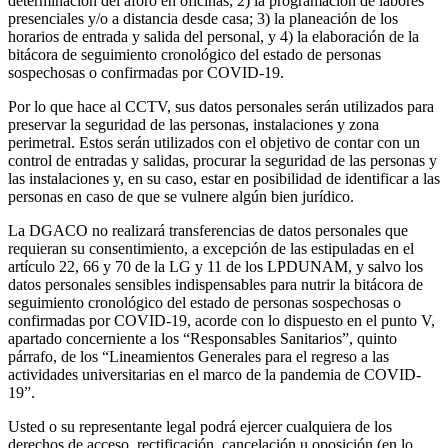
determinación del aforo en oficinas; 2) la programación de labores
presenciales y/o a distancia desde casa; 3) la planeación de los
horarios de entrada y salida del personal, y 4) la elaboración de la
bitácora de seguimiento cronológico del estado de personas
sospechosas o confirmadas por COVID-19.
Por lo que hace al CCTV, sus datos personales serán utilizados para
preservar la seguridad de las personas, instalaciones y zona
perimetral. Estos serán utilizados con el objetivo de contar con un
control de entradas y salidas, procurar la seguridad de las personas y
las instalaciones y, en su caso, estar en posibilidad de identificar a las
personas en caso de que se vulnere algún bien jurídico.
La DGACO no realizará transferencias de datos personales que
requieran su consentimiento, a excepción de las estipuladas en el
artículo 22, 66 y 70 de la LG y 11 de los LPDUNAM, y salvo los
datos personales sensibles indispensables para nutrir la bitácora de
seguimiento cronológico del estado de personas sospechosas o
confirmadas por COVID-19, acorde con lo dispuesto en el punto V,
apartado concerniente a los “Responsables Sanitarios”, quinto
párrafo, de los “Lineamientos Generales para el regreso a las
actividades universitarias en el marco de la pandemia de COVID-
19”.
Usted o su representante legal podrá ejercer cualquiera de los
derechos de acceso, rectificación, cancelación u oposición (en lo