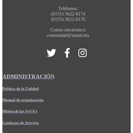
Teléfonos:
(0155) 5622-6174
(0155) 5622-6176
Correo electrónico:
comunidad@unam.mx
ADMINISTRACIÓN
Política de la Calidad
Manual de organización
Misión de las SyUA's
Catálogos de Servicio