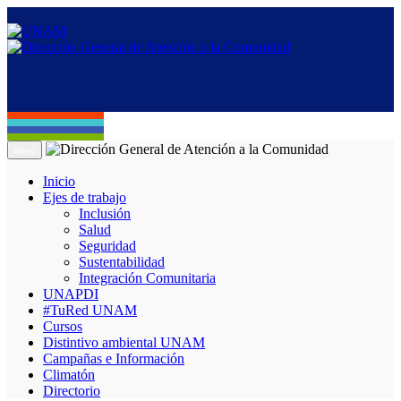
Menú
Inicio
Ejes de trabajo
Inclusión
Salud
Seguridad
Sustentabilidad
Integración Comunitaria
UNAPDI
#TuRed UNAM
Cursos
Distintivo ambiental UNAM
Campañas e Información
Climatón
Directorio