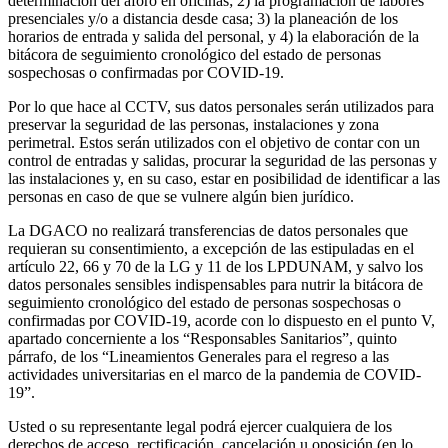
determinación del aforo en oficinas; 2) la programación de labores
presenciales y/o a distancia desde casa; 3) la planeación de los
horarios de entrada y salida del personal, y 4) la elaboración de la
bitácora de seguimiento cronológico del estado de personas
sospechosas o confirmadas por COVID-19.
Por lo que hace al CCTV, sus datos personales serán utilizados para
preservar la seguridad de las personas, instalaciones y zona
perimetral. Estos serán utilizados con el objetivo de contar con un
control de entradas y salidas, procurar la seguridad de las personas y
las instalaciones y, en su caso, estar en posibilidad de identificar a las
personas en caso de que se vulnere algún bien jurídico.
La DGACO no realizará transferencias de datos personales que
requieran su consentimiento, a excepción de las estipuladas en el
artículo 22, 66 y 70 de la LG y 11 de los LPDUNAM, y salvo los
datos personales sensibles indispensables para nutrir la bitácora de
seguimiento cronológico del estado de personas sospechosas o
confirmadas por COVID-19, acorde con lo dispuesto en el punto V,
apartado concerniente a los “Responsables Sanitarios”, quinto
párrafo, de los “Lineamientos Generales para el regreso a las
actividades universitarias en el marco de la pandemia de COVID-
19”.
Usted o su representante legal podrá ejercer cualquiera de los
derechos de acceso, rectificación, cancelación u oposición (en lo