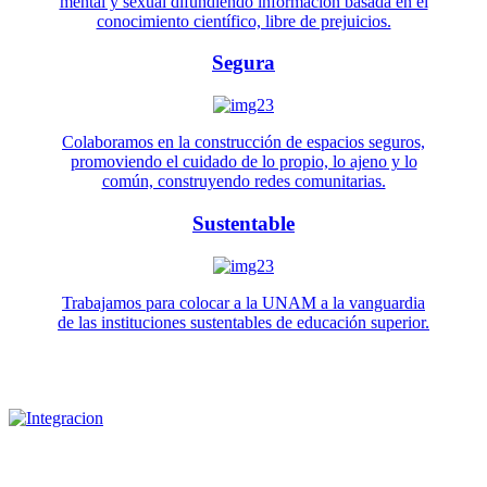
mental y sexual difundiendo información basada en el
conocimiento científico, libre de prejuicios.
Segura
Colaboramos en la construcción de espacios seguros,
promoviendo el cuidado de lo propio, lo ajeno y lo
común, construyendo redes comunitarias.
Sustentable
Trabajamos para colocar a la UNAM a la vanguardia
de las instituciones sustentables de educación superior.