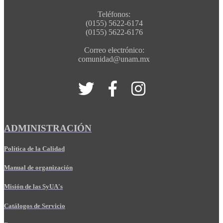
Teléfonos:
(0155) 5622-6174
(0155) 5622-6176
Correo electrónico:
comunidad@unam.mx
ADMINISTRACIÓN
Política de la Calidad
Manual de organización
Misión de las SyUA's
Catálogos de Servicio