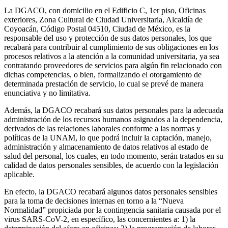
La DGACO, con domicilio en el Edificio C, 1er piso, Oficinas
exteriores, Zona Cultural de Ciudad Universitaria, Alcaldía de
Coyoacán, Código Postal 04510, Ciudad de México, es la
responsable del uso y protección de sus datos personales, los que
recabará para contribuir al cumplimiento de sus obligaciones en los
procesos relativos a la atención a la comunidad universitaria, ya sea
contratando proveedores de servicios para algún fin relacionado con
dichas competencias, o bien, formalizando el otorgamiento de
determinada prestación de servicio, lo cual se prevé de manera
enunciativa y no limitativa.
Además, la DGACO recabará sus datos personales para la adecuada
administración de los recursos humanos asignados a la dependencia,
derivados de las relaciones laborales conforme a las normas y
políticas de la UNAM, lo que podrá incluir la captación, manejo,
administración y almacenamiento de datos relativos al estado de
salud del personal, los cuales, en todo momento, serán tratados en su
calidad de datos personales sensibles, de acuerdo con la legislación
aplicable.
En efecto, la DGACO recabará algunos datos personales sensibles
para la toma de decisiones internas en torno a la “Nueva
Normalidad” propiciada por la contingencia sanitaria causada por el
virus SARS-CoV-2, en específico, las concernientes a: 1) la