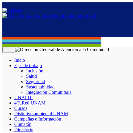
Menú
Inicio
Ejes de trabajo
Inclusión
Salud
Seguridad
Sustentabilidad
Integración Comunitaria
UNAPDI
#TuRed UNAM
Cursos
Distintivo ambiental UNAM
Campañas e Información
Climatón
Directorio