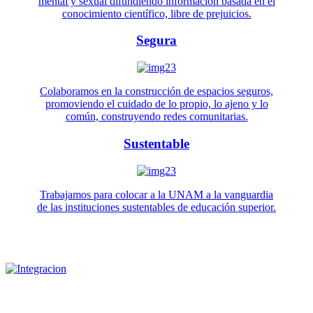
mental y sexual difundiendo información basada en el
conocimiento científico, libre de prejuicios.
Segura
Colaboramos en la construcción de espacios seguros,
promoviendo el cuidado de lo propio, lo ajeno y lo
común, construyendo redes comunitarias.
Sustentable
Trabajamos para colocar a la UNAM a la vanguardia
de las instituciones sustentables de educación superior.