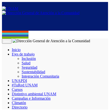
Menú
Inicio
Ejes de trabajo
Inclusión
Salud
Seguridad
Sustentabilidad
Integración Comunitaria
UNAPDI
#TuRed UNAM
Cursos
Distintivo ambiental UNAM
Campañas e Información
Climatón
Directorio