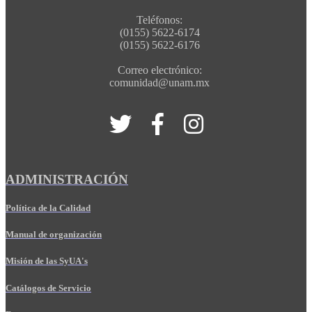
Teléfonos:
(0155) 5622-6174
(0155) 5622-6176
Correo electrónico:
comunidad@unam.mx
ADMINISTRACIÓN
Política de la Calidad
Manual de organización
Misión de las SyUA's
Catálogos de Servicio