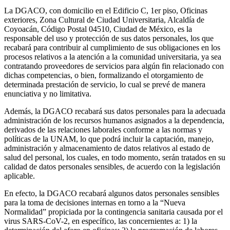
La DGACO, con domicilio en el Edificio C, 1er piso, Oficinas
exteriores, Zona Cultural de Ciudad Universitaria, Alcaldía de
Coyoacán, Código Postal 04510, Ciudad de México, es la
responsable del uso y protección de sus datos personales, los que
recabará para contribuir al cumplimiento de sus obligaciones en los
procesos relativos a la atención a la comunidad universitaria, ya sea
contratando proveedores de servicios para algún fin relacionado con
dichas competencias, o bien, formalizando el otorgamiento de
determinada prestación de servicio, lo cual se prevé de manera
enunciativa y no limitativa.
Además, la DGACO recabará sus datos personales para la adecuada
administración de los recursos humanos asignados a la dependencia,
derivados de las relaciones laborales conforme a las normas y
políticas de la UNAM, lo que podrá incluir la captación, manejo,
administración y almacenamiento de datos relativos al estado de
salud del personal, los cuales, en todo momento, serán tratados en su
calidad de datos personales sensibles, de acuerdo con la legislación
aplicable.
En efecto, la DGACO recabará algunos datos personales sensibles
para la toma de decisiones internas en torno a la “Nueva
Normalidad” propiciada por la contingencia sanitaria causada por el
virus SARS-CoV-2, en específico, las concernientes a: 1) la