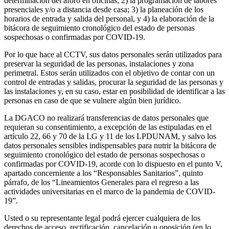
determinación del aforo en oficinas; 2) la programación de labores
presenciales y/o a distancia desde casa; 3) la planeación de los
horarios de entrada y salida del personal, y 4) la elaboración de la
bitácora de seguimiento cronológico del estado de personas
sospechosas o confirmadas por COVID-19.
Por lo que hace al CCTV, sus datos personales serán utilizados para
preservar la seguridad de las personas, instalaciones y zona
perimetral. Estos serán utilizados con el objetivo de contar con un
control de entradas y salidas, procurar la seguridad de las personas y
las instalaciones y, en su caso, estar en posibilidad de identificar a las
personas en caso de que se vulnere algún bien jurídico.
La DGACO no realizará transferencias de datos personales que
requieran su consentimiento, a excepción de las estipuladas en el
artículo 22, 66 y 70 de la LG y 11 de los LPDUNAM, y salvo los
datos personales sensibles indispensables para nutrir la bitácora de
seguimiento cronológico del estado de personas sospechosas o
confirmadas por COVID-19, acorde con lo dispuesto en el punto V,
apartado concerniente a los “Responsables Sanitarios”, quinto
párrafo, de los “Lineamientos Generales para el regreso a las
actividades universitarias en el marco de la pandemia de COVID-
19”.
Usted o su representante legal podrá ejercer cualquiera de los
derechos de acceso, rectificación, cancelación u oposición (en lo