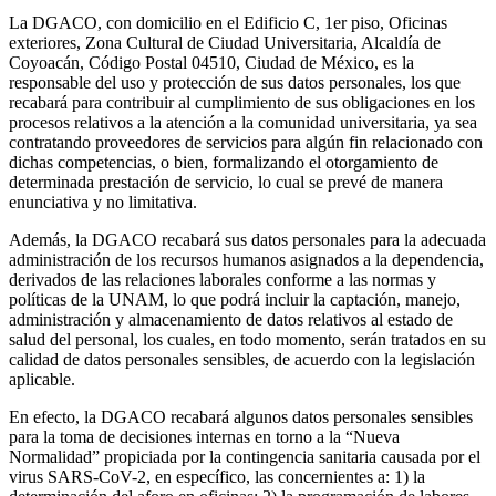
La DGACO, con domicilio en el Edificio C, 1er piso, Oficinas
exteriores, Zona Cultural de Ciudad Universitaria, Alcaldía de
Coyoacán, Código Postal 04510, Ciudad de México, es la
responsable del uso y protección de sus datos personales, los que
recabará para contribuir al cumplimiento de sus obligaciones en los
procesos relativos a la atención a la comunidad universitaria, ya sea
contratando proveedores de servicios para algún fin relacionado con
dichas competencias, o bien, formalizando el otorgamiento de
determinada prestación de servicio, lo cual se prevé de manera
enunciativa y no limitativa.
Además, la DGACO recabará sus datos personales para la adecuada
administración de los recursos humanos asignados a la dependencia,
derivados de las relaciones laborales conforme a las normas y
políticas de la UNAM, lo que podrá incluir la captación, manejo,
administración y almacenamiento de datos relativos al estado de
salud del personal, los cuales, en todo momento, serán tratados en su
calidad de datos personales sensibles, de acuerdo con la legislación
aplicable.
En efecto, la DGACO recabará algunos datos personales sensibles
para la toma de decisiones internas en torno a la “Nueva
Normalidad” propiciada por la contingencia sanitaria causada por el
virus SARS-CoV-2, en específico, las concernientes a: 1) la