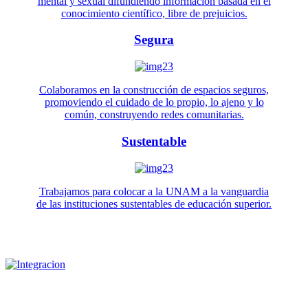
mental y sexual difundiendo información basada en el
conocimiento científico, libre de prejuicios.
Segura
Colaboramos en la construcción de espacios seguros,
promoviendo el cuidado de lo propio, lo ajeno y lo
común, construyendo redes comunitarias.
Sustentable
Trabajamos para colocar a la UNAM a la vanguardia
de las instituciones sustentables de educación superior.