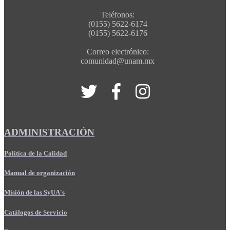
Teléfonos:
(0155) 5622-6174
(0155) 5622-6176
Correo electrónico:
comunidad@unam.mx
ADMINISTRACIÓN
Política de la Calidad
Manual de organización
Misión de las SyUA's
Catálogos de Servicio