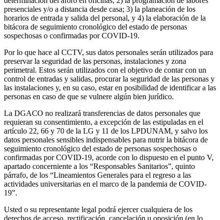
determinación del aforo en oficinas; 2) la programación de labores
presenciales y/o a distancia desde casa; 3) la planeación de los
horarios de entrada y salida del personal, y 4) la elaboración de la
bitácora de seguimiento cronológico del estado de personas
sospechosas o confirmadas por COVID-19.
Por lo que hace al CCTV, sus datos personales serán utilizados para
preservar la seguridad de las personas, instalaciones y zona
perimetral. Estos serán utilizados con el objetivo de contar con un
control de entradas y salidas, procurar la seguridad de las personas y
las instalaciones y, en su caso, estar en posibilidad de identificar a las
personas en caso de que se vulnere algún bien jurídico.
La DGACO no realizará transferencias de datos personales que
requieran su consentimiento, a excepción de las estipuladas en el
artículo 22, 66 y 70 de la LG y 11 de los LPDUNAM, y salvo los
datos personales sensibles indispensables para nutrir la bitácora de
seguimiento cronológico del estado de personas sospechosas o
confirmadas por COVID-19, acorde con lo dispuesto en el punto V,
apartado concerniente a los “Responsables Sanitarios”, quinto
párrafo, de los “Lineamientos Generales para el regreso a las
actividades universitarias en el marco de la pandemia de COVID-
19”.
Usted o su representante legal podrá ejercer cualquiera de los
derechos de acceso, rectificación, cancelación u oposición (en lo