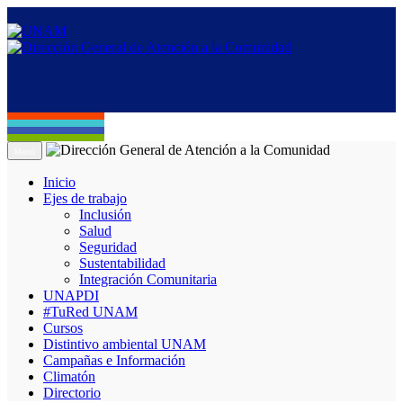
Menú
Inicio
Ejes de trabajo
Inclusión
Salud
Seguridad
Sustentabilidad
Integración Comunitaria
UNAPDI
#TuRed UNAM
Cursos
Distintivo ambiental UNAM
Campañas e Información
Climatón
Directorio