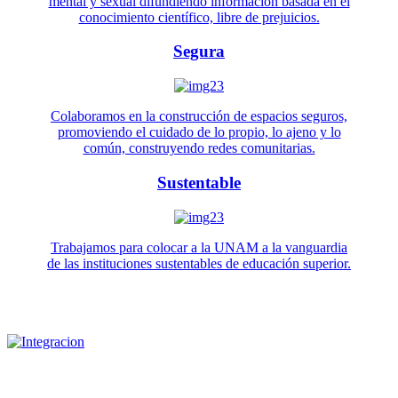
mental y sexual difundiendo información basada en el
conocimiento científico, libre de prejuicios.
Segura
Colaboramos en la construcción de espacios seguros,
promoviendo el cuidado de lo propio, lo ajeno y lo
común, construyendo redes comunitarias.
Sustentable
Trabajamos para colocar a la UNAM a la vanguardia
de las instituciones sustentables de educación superior.