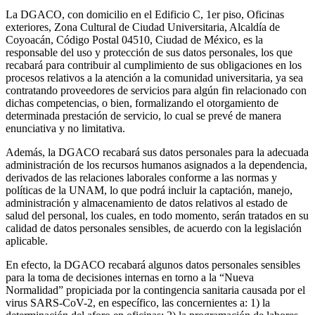
La DGACO, con domicilio en el Edificio C, 1er piso, Oficinas
exteriores, Zona Cultural de Ciudad Universitaria, Alcaldía de
Coyoacán, Código Postal 04510, Ciudad de México, es la
responsable del uso y protección de sus datos personales, los que
recabará para contribuir al cumplimiento de sus obligaciones en los
procesos relativos a la atención a la comunidad universitaria, ya sea
contratando proveedores de servicios para algún fin relacionado con
dichas competencias, o bien, formalizando el otorgamiento de
determinada prestación de servicio, lo cual se prevé de manera
enunciativa y no limitativa.
Además, la DGACO recabará sus datos personales para la adecuada
administración de los recursos humanos asignados a la dependencia,
derivados de las relaciones laborales conforme a las normas y
políticas de la UNAM, lo que podrá incluir la captación, manejo,
administración y almacenamiento de datos relativos al estado de
salud del personal, los cuales, en todo momento, serán tratados en su
calidad de datos personales sensibles, de acuerdo con la legislación
aplicable.
En efecto, la DGACO recabará algunos datos personales sensibles
para la toma de decisiones internas en torno a la “Nueva
Normalidad” propiciada por la contingencia sanitaria causada por el
virus SARS-CoV-2, en específico, las concernientes a: 1) la