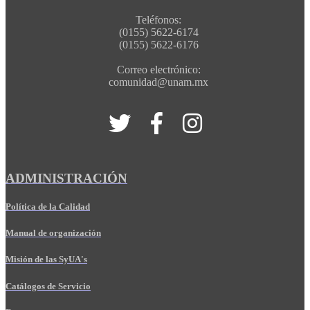
Teléfonos:
(0155) 5622-6174
(0155) 5622-6176
Correo electrónico:
comunidad@unam.mx
ADMINISTRACIÓN
Política de la Calidad
Manual de organización
Misión de las SyUA's
Catálogos de Servicio