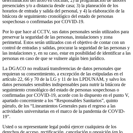
determinación del aforo en oficinas; 2) la programación de labores
presenciales y/o a distancia desde casa; 3) la planeación de los
horarios de entrada y salida del personal, y 4) la elaboración de la
bitácora de seguimiento cronológico del estado de personas
sospechosas o confirmadas por COVID-19.
Por lo que hace al CCTV, sus datos personales serán utilizados para
preservar la seguridad de las personas, instalaciones y zona
perimetral. Estos serán utilizados con el objetivo de contar con un
control de entradas y salidas, procurar la seguridad de las personas y
las instalaciones y, en su caso, estar en posibilidad de identificar a las
personas en caso de que se vulnere algún bien jurídico.
La DGACO no realizará transferencias de datos personales que
requieran su consentimiento, a excepción de las estipuladas en el
artículo 22, 66 y 70 de la LG y 11 de los LPDUNAM, y salvo los
datos personales sensibles indispensables para nutrir la bitácora de
seguimiento cronológico del estado de personas sospechosas o
confirmadas por COVID-19, acorde con lo dispuesto en el punto V,
apartado concerniente a los “Responsables Sanitarios”, quinto
párrafo, de los “Lineamientos Generales para el regreso a las
actividades universitarias en el marco de la pandemia de COVID-
19”.
Usted o su representante legal podrá ejercer cualquiera de los
derechos de acceso, rectificación, cancelación u oposición (en lo