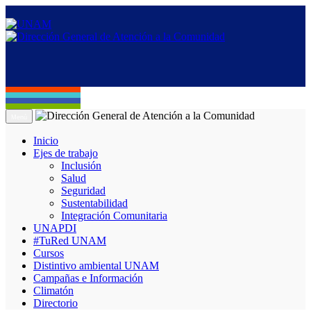
Menú
Inicio
Ejes de trabajo
Inclusión
Salud
Seguridad
Sustentabilidad
Integración Comunitaria
UNAPDI
#TuRed UNAM
Cursos
Distintivo ambiental UNAM
Campañas e Información
Climatón
Directorio