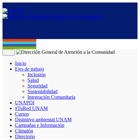
Menú
Inicio
Ejes de trabajo
Inclusión
Salud
Seguridad
Sustentabilidad
Integración Comunitaria
UNAPDI
#TuRed UNAM
Cursos
Distintivo ambiental UNAM
Campañas e Información
Climatón
Directorio