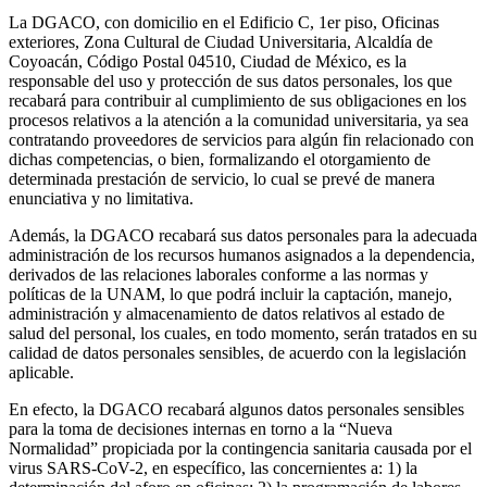
La DGACO, con domicilio en el Edificio C, 1er piso, Oficinas
exteriores, Zona Cultural de Ciudad Universitaria, Alcaldía de
Coyoacán, Código Postal 04510, Ciudad de México, es la
responsable del uso y protección de sus datos personales, los que
recabará para contribuir al cumplimiento de sus obligaciones en los
procesos relativos a la atención a la comunidad universitaria, ya sea
contratando proveedores de servicios para algún fin relacionado con
dichas competencias, o bien, formalizando el otorgamiento de
determinada prestación de servicio, lo cual se prevé de manera
enunciativa y no limitativa.
Además, la DGACO recabará sus datos personales para la adecuada
administración de los recursos humanos asignados a la dependencia,
derivados de las relaciones laborales conforme a las normas y
políticas de la UNAM, lo que podrá incluir la captación, manejo,
administración y almacenamiento de datos relativos al estado de
salud del personal, los cuales, en todo momento, serán tratados en su
calidad de datos personales sensibles, de acuerdo con la legislación
aplicable.
En efecto, la DGACO recabará algunos datos personales sensibles
para la toma de decisiones internas en torno a la “Nueva
Normalidad” propiciada por la contingencia sanitaria causada por el
virus SARS-CoV-2, en específico, las concernientes a: 1) la