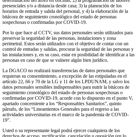
determinación del aforo en oficinas; 2) la programación de labores
presenciales y/o a distancia desde casa; 3) la planeación de los
horarios de entrada y salida del personal, y 4) la elaboración de la
bitácora de seguimiento cronológico del estado de personas
sospechosas o confirmadas por COVID-19.
Por lo que hace al CCTV, sus datos personales serán utilizados para
preservar la seguridad de las personas, instalaciones y zona
perimetral. Estos serán utilizados con el objetivo de contar con un
control de entradas y salidas, procurar la seguridad de las personas y
las instalaciones y, en su caso, estar en posibilidad de identificar a las
personas en caso de que se vulnere algún bien jurídico.
La DGACO no realizará transferencias de datos personales que
requieran su consentimiento, a excepción de las estipuladas en el
artículo 22, 66 y 70 de la LG y 11 de los LPDUNAM, y salvo los
datos personales sensibles indispensables para nutrir la bitácora de
seguimiento cronológico del estado de personas sospechosas o
confirmadas por COVID-19, acorde con lo dispuesto en el punto V,
apartado concerniente a los “Responsables Sanitarios”, quinto
párrafo, de los “Lineamientos Generales para el regreso a las
actividades universitarias en el marco de la pandemia de COVID-
19”.
Usted o su representante legal podrá ejercer cualquiera de los
derechos de acceso, rectificación, cancelación u oposición (en lo