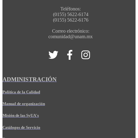
Teléfonos:
(0155) 5622-6174
(0155) 5622-6176
Correo electrónico:
comunidad@unam.mx
ADMINISTRACIÓN
Política de la Calidad
Manual de organización
Misión de las SyUA's
Catálogos de Servicio