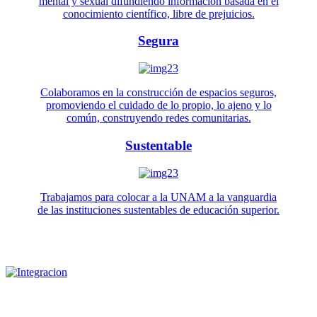
mental y sexual difundiendo información basada en el
conocimiento científico, libre de prejuicios.
Segura
Colaboramos en la construcción de espacios seguros,
promoviendo el cuidado de lo propio, lo ajeno y lo
común, construyendo redes comunitarias.
Sustentable
Trabajamos para colocar a la UNAM a la vanguardia
de las instituciones sustentables de educación superior.