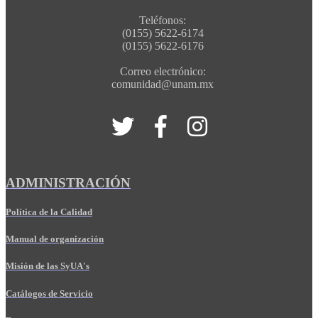
Teléfonos:
(0155) 5622-6174
(0155) 5622-6176
Correo electrónico:
comunidad@unam.mx
ADMINISTRACIÓN
Política de la Calidad
Manual de organización
Misión de las SyUA's
Catálogos de Servicio