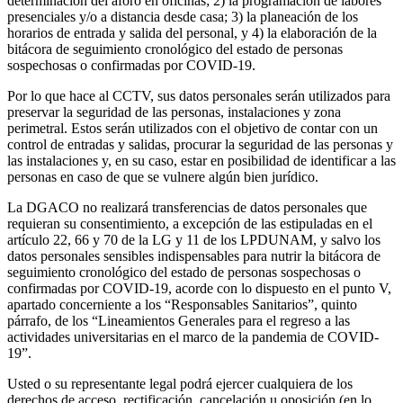
determinación del aforo en oficinas; 2) la programación de labores
presenciales y/o a distancia desde casa; 3) la planeación de los
horarios de entrada y salida del personal, y 4) la elaboración de la
bitácora de seguimiento cronológico del estado de personas
sospechosas o confirmadas por COVID-19.
Por lo que hace al CCTV, sus datos personales serán utilizados para
preservar la seguridad de las personas, instalaciones y zona
perimetral. Estos serán utilizados con el objetivo de contar con un
control de entradas y salidas, procurar la seguridad de las personas y
las instalaciones y, en su caso, estar en posibilidad de identificar a las
personas en caso de que se vulnere algún bien jurídico.
La DGACO no realizará transferencias de datos personales que
requieran su consentimiento, a excepción de las estipuladas en el
artículo 22, 66 y 70 de la LG y 11 de los LPDUNAM, y salvo los
datos personales sensibles indispensables para nutrir la bitácora de
seguimiento cronológico del estado de personas sospechosas o
confirmadas por COVID-19, acorde con lo dispuesto en el punto V,
apartado concerniente a los “Responsables Sanitarios”, quinto
párrafo, de los “Lineamientos Generales para el regreso a las
actividades universitarias en el marco de la pandemia de COVID-
19”.
Usted o su representante legal podrá ejercer cualquiera de los
derechos de acceso, rectificación, cancelación u oposición (en lo