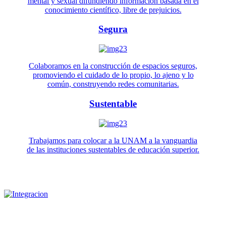
mental y sexual difundiendo información basada en el
conocimiento científico, libre de prejuicios.
Segura
Colaboramos en la construcción de espacios seguros,
promoviendo el cuidado de lo propio, lo ajeno y lo
común, construyendo redes comunitarias.
Sustentable
Trabajamos para colocar a la UNAM a la vanguardia
de las instituciones sustentables de educación superior.