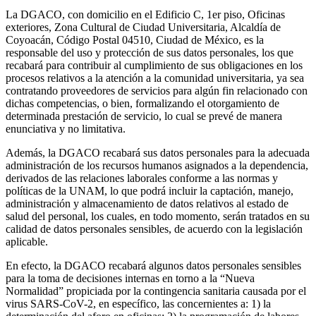
La DGACO, con domicilio en el Edificio C, 1er piso, Oficinas
exteriores, Zona Cultural de Ciudad Universitaria, Alcaldía de
Coyoacán, Código Postal 04510, Ciudad de México, es la
responsable del uso y protección de sus datos personales, los que
recabará para contribuir al cumplimiento de sus obligaciones en los
procesos relativos a la atención a la comunidad universitaria, ya sea
contratando proveedores de servicios para algún fin relacionado con
dichas competencias, o bien, formalizando el otorgamiento de
determinada prestación de servicio, lo cual se prevé de manera
enunciativa y no limitativa.
Además, la DGACO recabará sus datos personales para la adecuada
administración de los recursos humanos asignados a la dependencia,
derivados de las relaciones laborales conforme a las normas y
políticas de la UNAM, lo que podrá incluir la captación, manejo,
administración y almacenamiento de datos relativos al estado de
salud del personal, los cuales, en todo momento, serán tratados en su
calidad de datos personales sensibles, de acuerdo con la legislación
aplicable.
En efecto, la DGACO recabará algunos datos personales sensibles
para la toma de decisiones internas en torno a la “Nueva
Normalidad” propiciada por la contingencia sanitaria causada por el
virus SARS-CoV-2, en específico, las concernientes a: 1) la