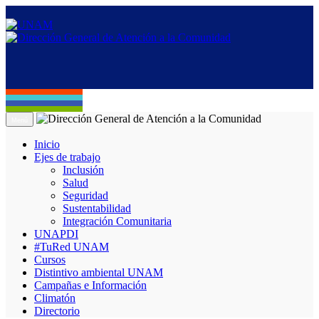
Menú
Inicio
Ejes de trabajo
Inclusión
Salud
Seguridad
Sustentabilidad
Integración Comunitaria
UNAPDI
#TuRed UNAM
Cursos
Distintivo ambiental UNAM
Campañas e Información
Climatón
Directorio