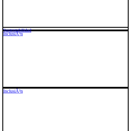
Sustentabilidad
InclusiÃ³n
InclusiÃ³n