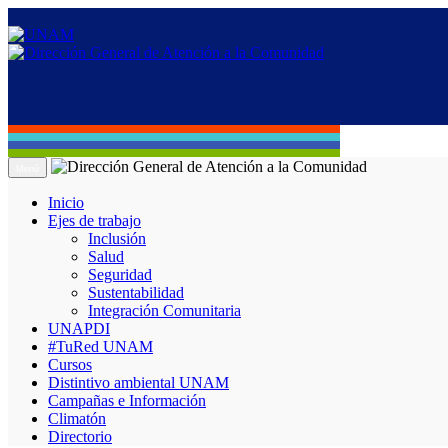
Menú
Inicio
Ejes de trabajo
Inclusión
Salud
Seguridad
Sustentabilidad
Integración Comunitaria
UNAPDI
#TuRed UNAM
Cursos
Distintivo ambiental UNAM
Campañas e Información
Climatón
Directorio