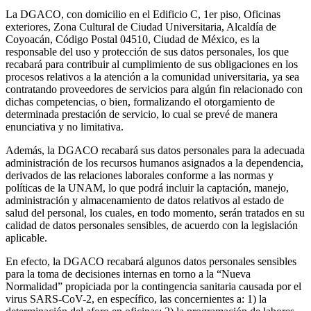
La DGACO, con domicilio en el Edificio C, 1er piso, Oficinas
exteriores, Zona Cultural de Ciudad Universitaria, Alcaldía de
Coyoacán, Código Postal 04510, Ciudad de México, es la
responsable del uso y protección de sus datos personales, los que
recabará para contribuir al cumplimiento de sus obligaciones en los
procesos relativos a la atención a la comunidad universitaria, ya sea
contratando proveedores de servicios para algún fin relacionado con
dichas competencias, o bien, formalizando el otorgamiento de
determinada prestación de servicio, lo cual se prevé de manera
enunciativa y no limitativa.
Además, la DGACO recabará sus datos personales para la adecuada
administración de los recursos humanos asignados a la dependencia,
derivados de las relaciones laborales conforme a las normas y
políticas de la UNAM, lo que podrá incluir la captación, manejo,
administración y almacenamiento de datos relativos al estado de
salud del personal, los cuales, en todo momento, serán tratados en su
calidad de datos personales sensibles, de acuerdo con la legislación
aplicable.
En efecto, la DGACO recabará algunos datos personales sensibles
para la toma de decisiones internas en torno a la “Nueva
Normalidad” propiciada por la contingencia sanitaria causada por el
virus SARS-CoV-2, en específico, las concernientes a: 1) la