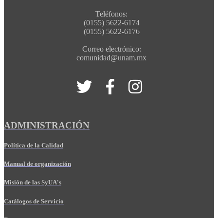
Teléfonos:
(0155) 5622-6174
(0155) 5622-6176
Correo electrónico:
comunidad@unam.mx
ADMINISTRACIÓN
Política de la Calidad
Manual de organización
Misión de las SyUA's
Catálogos de Servicio