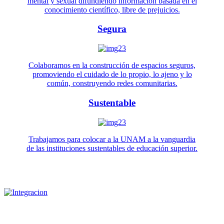
mental y sexual difundiendo información basada en el
conocimiento científico, libre de prejuicios.
Segura
Colaboramos en la construcción de espacios seguros,
promoviendo el cuidado de lo propio, lo ajeno y lo
común, construyendo redes comunitarias.
Sustentable
Trabajamos para colocar a la UNAM a la vanguardia
de las instituciones sustentables de educación superior.