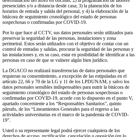
determinación del aforo en oficinas; 2) la programación de labores
presenciales y/o a distancia desde casa; 3) la planeación de los
horarios de entrada y salida del personal, y 4) la elaboración de la
bitácora de seguimiento cronológico del estado de personas
sospechosas o confirmadas por COVID-19.
Por lo que hace al CCTV, sus datos personales serán utilizados para
preservar la seguridad de las personas, instalaciones y zona
perimetral. Estos serán utilizados con el objetivo de contar con un
control de entradas y salidas, procurar la seguridad de las personas y
las instalaciones y, en su caso, estar en posibilidad de identificar a las
personas en caso de que se vulnere algún bien jurídico.
La DGACO no realizará transferencias de datos personales que
requieran su consentimiento, a excepción de las estipuladas en el
artículo 22, 66 y 70 de la LG y 11 de los LPDUNAM, y salvo los
datos personales sensibles indispensables para nutrir la bitácora de
seguimiento cronológico del estado de personas sospechosas o
confirmadas por COVID-19, acorde con lo dispuesto en el punto V,
apartado concerniente a los “Responsables Sanitarios”, quinto
párrafo, de los “Lineamientos Generales para el regreso a las
actividades universitarias en el marco de la pandemia de COVID-
19”.
Usted o su representante legal podrá ejercer cualquiera de los
derechos de acceso, rectificación, cancelación u oposición (en lo