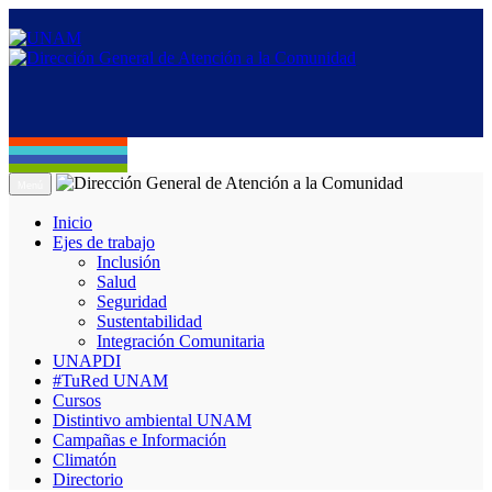
Menú
Inicio
Ejes de trabajo
Inclusión
Salud
Seguridad
Sustentabilidad
Integración Comunitaria
UNAPDI
#TuRed UNAM
Cursos
Distintivo ambiental UNAM
Campañas e Información
Climatón
Directorio