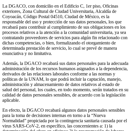
La DGACO, con domicilio en el Edificio C, 1er piso, Oficinas
exteriores, Zona Cultural de Ciudad Universitaria, Alcaldía de
Coyoacán, Código Postal 04510, Ciudad de México, es la
responsable del uso y protección de sus datos personales, los que
recabará para contribuir al cumplimiento de sus obligaciones en los
procesos relativos a la atención a la comunidad universitaria, ya sea
contratando proveedores de servicios para algún fin relacionado con
dichas competencias, o bien, formalizando el otorgamiento de
determinada prestación de servicio, lo cual se prevé de manera
enunciativa y no limitativa.
Además, la DGACO recabará sus datos personales para la adecuada
administración de los recursos humanos asignados a la dependencia,
derivados de las relaciones laborales conforme a las normas y
políticas de la UNAM, lo que podrá incluir la captación, manejo,
administración y almacenamiento de datos relativos al estado de
salud del personal, los cuales, en todo momento, serán tratados en su
calidad de datos personales sensibles, de acuerdo con la legislación
aplicable.
En efecto, la DGACO recabará algunos datos personales sensibles
para la toma de decisiones internas en torno a la “Nueva
Normalidad” propiciada por la contingencia sanitaria causada por el
virus SARS-CoV-2, en específico, las concernientes a: 1) la