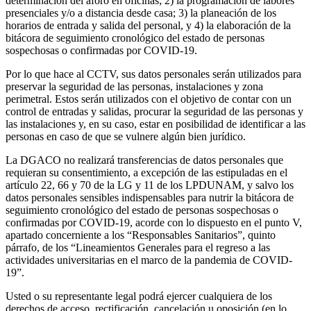
determinación del aforo en oficinas; 2) la programación de labores
presenciales y/o a distancia desde casa; 3) la planeación de los
horarios de entrada y salida del personal, y 4) la elaboración de la
bitácora de seguimiento cronológico del estado de personas
sospechosas o confirmadas por COVID-19.
Por lo que hace al CCTV, sus datos personales serán utilizados para
preservar la seguridad de las personas, instalaciones y zona
perimetral. Estos serán utilizados con el objetivo de contar con un
control de entradas y salidas, procurar la seguridad de las personas y
las instalaciones y, en su caso, estar en posibilidad de identificar a las
personas en caso de que se vulnere algún bien jurídico.
La DGACO no realizará transferencias de datos personales que
requieran su consentimiento, a excepción de las estipuladas en el
artículo 22, 66 y 70 de la LG y 11 de los LPDUNAM, y salvo los
datos personales sensibles indispensables para nutrir la bitácora de
seguimiento cronológico del estado de personas sospechosas o
confirmadas por COVID-19, acorde con lo dispuesto en el punto V,
apartado concerniente a los “Responsables Sanitarios”, quinto
párrafo, de los “Lineamientos Generales para el regreso a las
actividades universitarias en el marco de la pandemia de COVID-
19”.
Usted o su representante legal podrá ejercer cualquiera de los
derechos de acceso, rectificación, cancelación u oposición (en lo