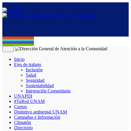
Menú
Inicio
Ejes de trabajo
Inclusión
Salud
Seguridad
Sustentabilidad
Integración Comunitaria
UNAPDI
#TuRed UNAM
Cursos
Distintivo ambiental UNAM
Campañas e Información
Climatón
Directorio