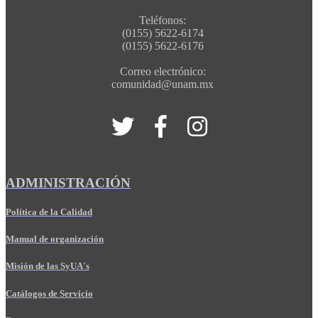
Teléfonos:
(0155) 5622-6174
(0155) 5622-6176
Correo electrónico:
comunidad@unam.mx
ADMINISTRACIÓN
Política de la Calidad
Manual de organización
Misión de las SyUA's
Catálogos de Servicio