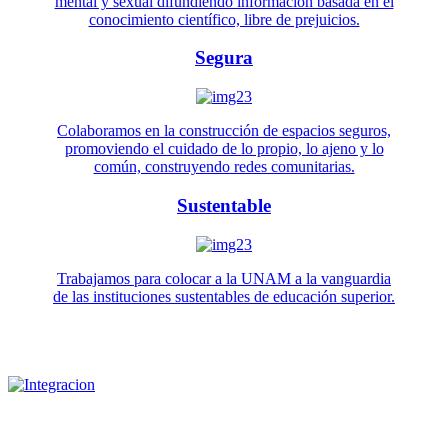
mental y sexual difundiendo información basada en el
conocimiento científico, libre de prejuicios.
Segura
Colaboramos en la construcción de espacios seguros,
promoviendo el cuidado de lo propio, lo ajeno y lo
común, construyendo redes comunitarias.
Sustentable
Trabajamos para colocar a la UNAM a la vanguardia
de las instituciones sustentables de educación superior.