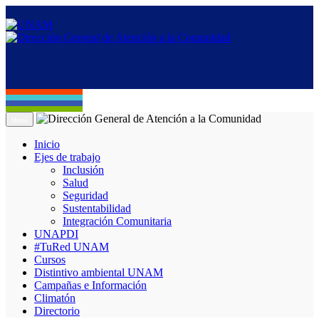
Menú
Inicio
Ejes de trabajo
Inclusión
Salud
Seguridad
Sustentabilidad
Integración Comunitaria
UNAPDI
#TuRed UNAM
Cursos
Distintivo ambiental UNAM
Campañas e Información
Climatón
Directorio