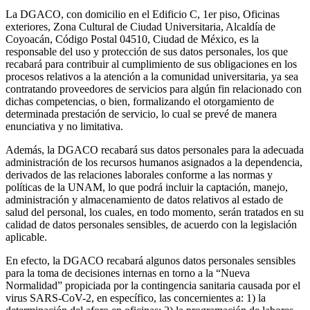
La DGACO, con domicilio en el Edificio C, 1er piso, Oficinas
exteriores, Zona Cultural de Ciudad Universitaria, Alcaldía de
Coyoacán, Código Postal 04510, Ciudad de México, es la
responsable del uso y protección de sus datos personales, los que
recabará para contribuir al cumplimiento de sus obligaciones en los
procesos relativos a la atención a la comunidad universitaria, ya sea
contratando proveedores de servicios para algún fin relacionado con
dichas competencias, o bien, formalizando el otorgamiento de
determinada prestación de servicio, lo cual se prevé de manera
enunciativa y no limitativa.
Además, la DGACO recabará sus datos personales para la adecuada
administración de los recursos humanos asignados a la dependencia,
derivados de las relaciones laborales conforme a las normas y
políticas de la UNAM, lo que podrá incluir la captación, manejo,
administración y almacenamiento de datos relativos al estado de
salud del personal, los cuales, en todo momento, serán tratados en su
calidad de datos personales sensibles, de acuerdo con la legislación
aplicable.
En efecto, la DGACO recabará algunos datos personales sensibles
para la toma de decisiones internas en torno a la “Nueva
Normalidad” propiciada por la contingencia sanitaria causada por el
virus SARS-CoV-2, en específico, las concernientes a: 1) la