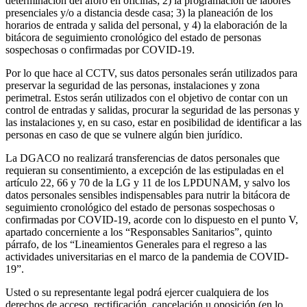
determinación del aforo en oficinas; 2) la programación de labores
presenciales y/o a distancia desde casa; 3) la planeación de los
horarios de entrada y salida del personal, y 4) la elaboración de la
bitácora de seguimiento cronológico del estado de personas
sospechosas o confirmadas por COVID-19.
Por lo que hace al CCTV, sus datos personales serán utilizados para
preservar la seguridad de las personas, instalaciones y zona
perimetral. Estos serán utilizados con el objetivo de contar con un
control de entradas y salidas, procurar la seguridad de las personas y
las instalaciones y, en su caso, estar en posibilidad de identificar a las
personas en caso de que se vulnere algún bien jurídico.
La DGACO no realizará transferencias de datos personales que
requieran su consentimiento, a excepción de las estipuladas en el
artículo 22, 66 y 70 de la LG y 11 de los LPDUNAM, y salvo los
datos personales sensibles indispensables para nutrir la bitácora de
seguimiento cronológico del estado de personas sospechosas o
confirmadas por COVID-19, acorde con lo dispuesto en el punto V,
apartado concerniente a los “Responsables Sanitarios”, quinto
párrafo, de los “Lineamientos Generales para el regreso a las
actividades universitarias en el marco de la pandemia de COVID-
19”.
Usted o su representante legal podrá ejercer cualquiera de los
derechos de acceso, rectificación, cancelación u oposición (en lo