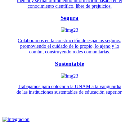
mental y sexual difundiendo información basada en el
conocimiento científico, libre de prejuicios.
Segura
Colaboramos en la construcción de espacios seguros,
promoviendo el cuidado de lo propio, lo ajeno y lo
común, construyendo redes comunitarias.
Sustentable
Trabajamos para colocar a la UNAM a la vanguardia
de las instituciones sustentables de educación superior.