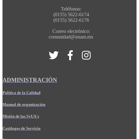
Teléfonos:
(0155) 5622-6174
(0155) 5622-6176
Correo electrónico:
comunidad@unam.mx
ADMINISTRACIÓN
Política de la Calidad
Manual de organización
Misión de las SyUA's
Catálogos de Servicio