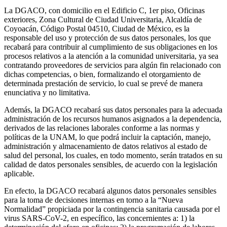
La DGACO, con domicilio en el Edificio C, 1er piso, Oficinas
exteriores, Zona Cultural de Ciudad Universitaria, Alcaldía de
Coyoacán, Código Postal 04510, Ciudad de México, es la
responsable del uso y protección de sus datos personales, los que
recabará para contribuir al cumplimiento de sus obligaciones en los
procesos relativos a la atención a la comunidad universitaria, ya sea
contratando proveedores de servicios para algún fin relacionado con
dichas competencias, o bien, formalizando el otorgamiento de
determinada prestación de servicio, lo cual se prevé de manera
enunciativa y no limitativa.
Además, la DGACO recabará sus datos personales para la adecuada
administración de los recursos humanos asignados a la dependencia,
derivados de las relaciones laborales conforme a las normas y
políticas de la UNAM, lo que podrá incluir la captación, manejo,
administración y almacenamiento de datos relativos al estado de
salud del personal, los cuales, en todo momento, serán tratados en su
calidad de datos personales sensibles, de acuerdo con la legislación
aplicable.
En efecto, la DGACO recabará algunos datos personales sensibles
para la toma de decisiones internas en torno a la “Nueva
Normalidad” propiciada por la contingencia sanitaria causada por el
virus SARS-CoV-2, en específico, las concernientes a: 1) la