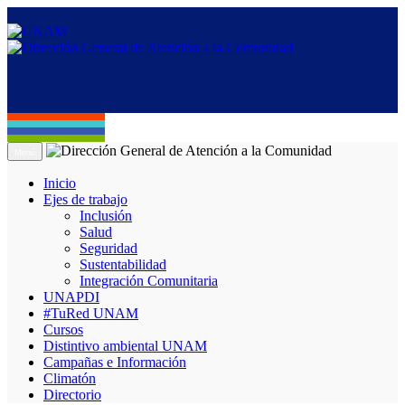
Menú
Inicio
Ejes de trabajo
Inclusión
Salud
Seguridad
Sustentabilidad
Integración Comunitaria
UNAPDI
#TuRed UNAM
Cursos
Distintivo ambiental UNAM
Campañas e Información
Climatón
Directorio