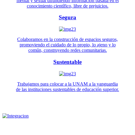
mental y sexual difundiendo información basada en el
conocimiento científico, libre de prejuicios.
Segura
Colaboramos en la construcción de espacios seguros,
promoviendo el cuidado de lo propio, lo ajeno y lo
común, construyendo redes comunitarias.
Sustentable
Trabajamos para colocar a la UNAM a la vanguardia
de las instituciones sustentables de educación superior.