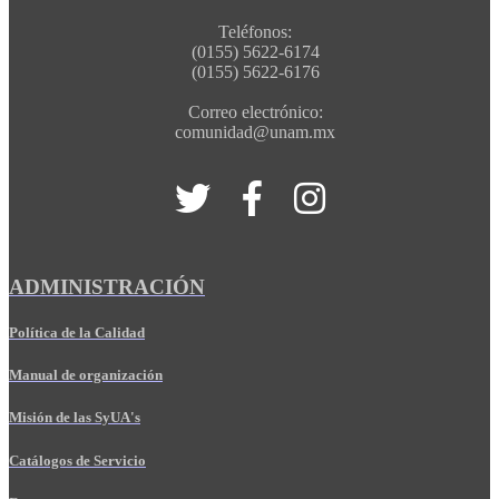
Teléfonos:
(0155) 5622-6174
(0155) 5622-6176
Correo electrónico:
comunidad@unam.mx
ADMINISTRACIÓN
Política de la Calidad
Manual de organización
Misión de las SyUA's
Catálogos de Servicio