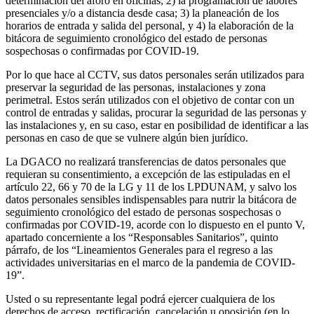
determinación del aforo en oficinas; 2) la programación de labores
presenciales y/o a distancia desde casa; 3) la planeación de los
horarios de entrada y salida del personal, y 4) la elaboración de la
bitácora de seguimiento cronológico del estado de personas
sospechosas o confirmadas por COVID-19.
Por lo que hace al CCTV, sus datos personales serán utilizados para
preservar la seguridad de las personas, instalaciones y zona
perimetral. Estos serán utilizados con el objetivo de contar con un
control de entradas y salidas, procurar la seguridad de las personas y
las instalaciones y, en su caso, estar en posibilidad de identificar a las
personas en caso de que se vulnere algún bien jurídico.
La DGACO no realizará transferencias de datos personales que
requieran su consentimiento, a excepción de las estipuladas en el
artículo 22, 66 y 70 de la LG y 11 de los LPDUNAM, y salvo los
datos personales sensibles indispensables para nutrir la bitácora de
seguimiento cronológico del estado de personas sospechosas o
confirmadas por COVID-19, acorde con lo dispuesto en el punto V,
apartado concerniente a los “Responsables Sanitarios”, quinto
párrafo, de los “Lineamientos Generales para el regreso a las
actividades universitarias en el marco de la pandemia de COVID-
19”.
Usted o su representante legal podrá ejercer cualquiera de los
derechos de acceso, rectificación, cancelación u oposición (en lo