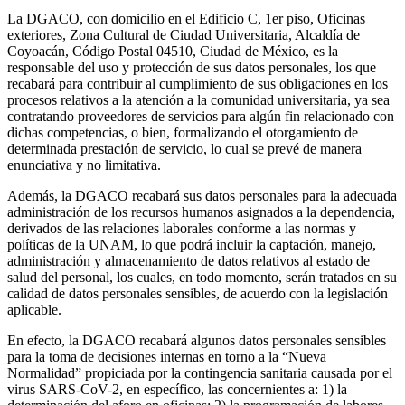
La DGACO, con domicilio en el Edificio C, 1er piso, Oficinas
exteriores, Zona Cultural de Ciudad Universitaria, Alcaldía de
Coyoacán, Código Postal 04510, Ciudad de México, es la
responsable del uso y protección de sus datos personales, los que
recabará para contribuir al cumplimiento de sus obligaciones en los
procesos relativos a la atención a la comunidad universitaria, ya sea
contratando proveedores de servicios para algún fin relacionado con
dichas competencias, o bien, formalizando el otorgamiento de
determinada prestación de servicio, lo cual se prevé de manera
enunciativa y no limitativa.
Además, la DGACO recabará sus datos personales para la adecuada
administración de los recursos humanos asignados a la dependencia,
derivados de las relaciones laborales conforme a las normas y
políticas de la UNAM, lo que podrá incluir la captación, manejo,
administración y almacenamiento de datos relativos al estado de
salud del personal, los cuales, en todo momento, serán tratados en su
calidad de datos personales sensibles, de acuerdo con la legislación
aplicable.
En efecto, la DGACO recabará algunos datos personales sensibles
para la toma de decisiones internas en torno a la “Nueva
Normalidad” propiciada por la contingencia sanitaria causada por el
virus SARS-CoV-2, en específico, las concernientes a: 1) la