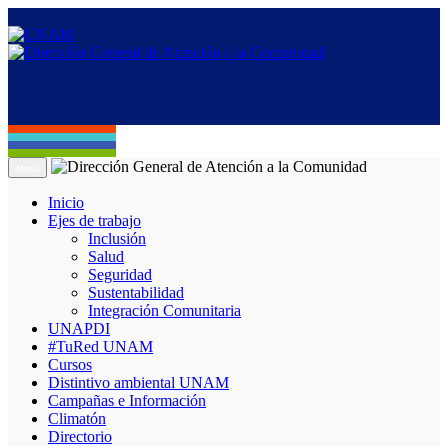
Menú
Inicio
Ejes de trabajo
Inclusión
Salud
Seguridad
Sustentabilidad
Integración Comunitaria
UNAPDI
#TuRed UNAM
Cursos
Distintivo ambiental UNAM
Campañas e Información
Climatón
Directorio