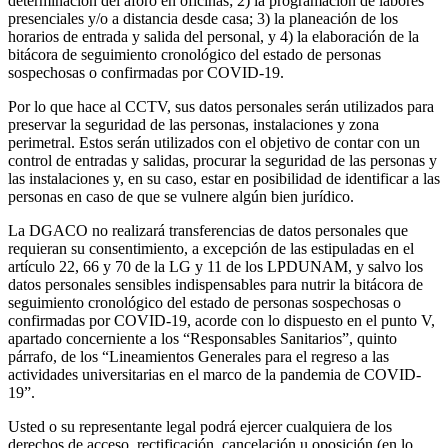
determinación del aforo en oficinas; 2) la programación de labores
presenciales y/o a distancia desde casa; 3) la planeación de los
horarios de entrada y salida del personal, y 4) la elaboración de la
bitácora de seguimiento cronológico del estado de personas
sospechosas o confirmadas por COVID-19.
Por lo que hace al CCTV, sus datos personales serán utilizados para
preservar la seguridad de las personas, instalaciones y zona
perimetral. Estos serán utilizados con el objetivo de contar con un
control de entradas y salidas, procurar la seguridad de las personas y
las instalaciones y, en su caso, estar en posibilidad de identificar a las
personas en caso de que se vulnere algún bien jurídico.
La DGACO no realizará transferencias de datos personales que
requieran su consentimiento, a excepción de las estipuladas en el
artículo 22, 66 y 70 de la LG y 11 de los LPDUNAM, y salvo los
datos personales sensibles indispensables para nutrir la bitácora de
seguimiento cronológico del estado de personas sospechosas o
confirmadas por COVID-19, acorde con lo dispuesto en el punto V,
apartado concerniente a los “Responsables Sanitarios”, quinto
párrafo, de los “Lineamientos Generales para el regreso a las
actividades universitarias en el marco de la pandemia de COVID-
19”.
Usted o su representante legal podrá ejercer cualquiera de los
derechos de acceso, rectificación, cancelación u oposición (en lo