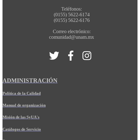
Teléfonos:
(0155) 5622-6174
(0155) 5622-6176
Correo electrónico:
comunidad@unam.mx
ADMINISTRACIÓN
Política de la Calidad
Manual de organización
Misión de las SyUA's
Catálogos de Servicio