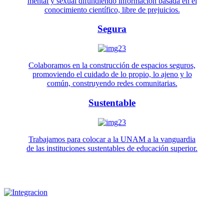
mental y sexual difundiendo información basada en el
conocimiento científico, libre de prejuicios.
Segura
Colaboramos en la construcción de espacios seguros,
promoviendo el cuidado de lo propio, lo ajeno y lo
común, construyendo redes comunitarias.
Sustentable
Trabajamos para colocar a la UNAM a la vanguardia
de las instituciones sustentables de educación superior.