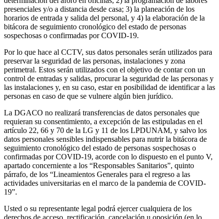
determinación del aforo en oficinas; 2) la programación de labores
presenciales y/o a distancia desde casa; 3) la planeación de los
horarios de entrada y salida del personal, y 4) la elaboración de la
bitácora de seguimiento cronológico del estado de personas
sospechosas o confirmadas por COVID-19.
Por lo que hace al CCTV, sus datos personales serán utilizados para
preservar la seguridad de las personas, instalaciones y zona
perimetral. Estos serán utilizados con el objetivo de contar con un
control de entradas y salidas, procurar la seguridad de las personas y
las instalaciones y, en su caso, estar en posibilidad de identificar a las
personas en caso de que se vulnere algún bien jurídico.
La DGACO no realizará transferencias de datos personales que
requieran su consentimiento, a excepción de las estipuladas en el
artículo 22, 66 y 70 de la LG y 11 de los LPDUNAM, y salvo los
datos personales sensibles indispensables para nutrir la bitácora de
seguimiento cronológico del estado de personas sospechosas o
confirmadas por COVID-19, acorde con lo dispuesto en el punto V,
apartado concerniente a los “Responsables Sanitarios”, quinto
párrafo, de los “Lineamientos Generales para el regreso a las
actividades universitarias en el marco de la pandemia de COVID-
19”.
Usted o su representante legal podrá ejercer cualquiera de los
derechos de acceso, rectificación, cancelación u oposición (en lo