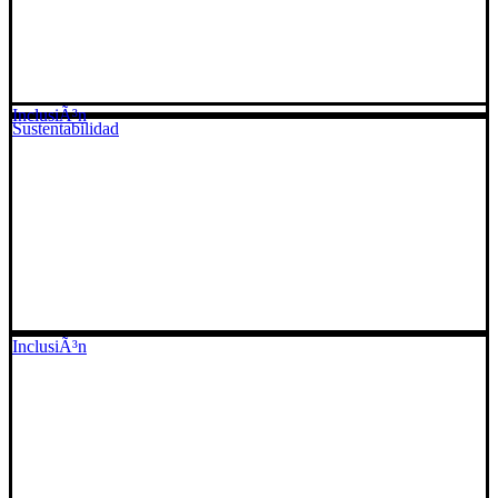
InclusiÃ³n
Sustentabilidad
InclusiÃ³n