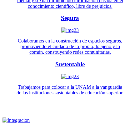
mental y sexual difundiendo información basada en el
conocimiento científico, libre de prejuicios.
Segura
Colaboramos en la construcción de espacios seguros,
promoviendo el cuidado de lo propio, lo ajeno y lo
común, construyendo redes comunitarias.
Sustentable
Trabajamos para colocar a la UNAM a la vanguardia
de las instituciones sustentables de educación superior.