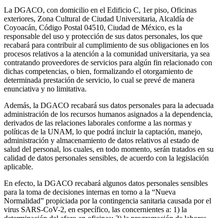
La DGACO, con domicilio en el Edificio C, 1er piso, Oficinas
exteriores, Zona Cultural de Ciudad Universitaria, Alcaldía de
Coyoacán, Código Postal 04510, Ciudad de México, es la
responsable del uso y protección de sus datos personales, los que
recabará para contribuir al cumplimiento de sus obligaciones en los
procesos relativos a la atención a la comunidad universitaria, ya sea
contratando proveedores de servicios para algún fin relacionado con
dichas competencias, o bien, formalizando el otorgamiento de
determinada prestación de servicio, lo cual se prevé de manera
enunciativa y no limitativa.
Además, la DGACO recabará sus datos personales para la adecuada
administración de los recursos humanos asignados a la dependencia,
derivados de las relaciones laborales conforme a las normas y
políticas de la UNAM, lo que podrá incluir la captación, manejo,
administración y almacenamiento de datos relativos al estado de
salud del personal, los cuales, en todo momento, serán tratados en su
calidad de datos personales sensibles, de acuerdo con la legislación
aplicable.
En efecto, la DGACO recabará algunos datos personales sensibles
para la toma de decisiones internas en torno a la “Nueva
Normalidad” propiciada por la contingencia sanitaria causada por el
virus SARS-CoV-2, en específico, las concernientes a: 1) la