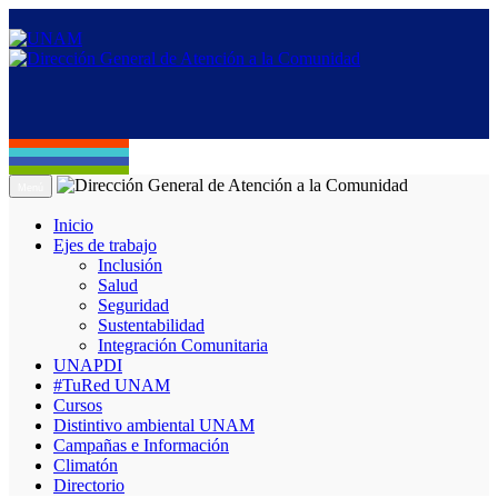
Menú
Inicio
Ejes de trabajo
Inclusión
Salud
Seguridad
Sustentabilidad
Integración Comunitaria
UNAPDI
#TuRed UNAM
Cursos
Distintivo ambiental UNAM
Campañas e Información
Climatón
Directorio