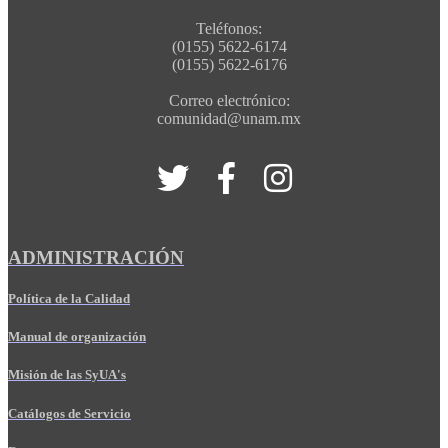
Teléfonos:
(0155) 5622-6174
(0155) 5622-6176
Correo electrónico:
comunidad@unam.mx
ADMINISTRACIÓN
Política de la Calidad
Manual de organización
Misión de las SyUA's
Catálogos de Servicio