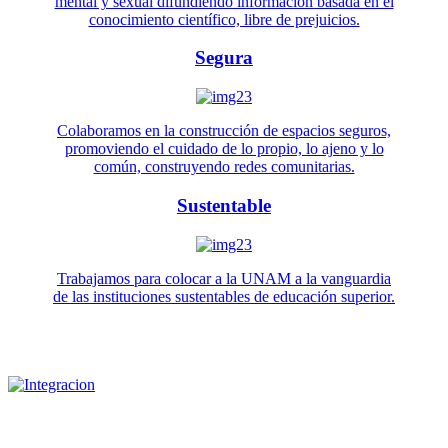
mental y sexual difundiendo información basada en el
conocimiento científico, libre de prejuicios.
Segura
Colaboramos en la construcción de espacios seguros,
promoviendo el cuidado de lo propio, lo ajeno y lo
común, construyendo redes comunitarias.
Sustentable
Trabajamos para colocar a la UNAM a la vanguardia
de las instituciones sustentables de educación superior.