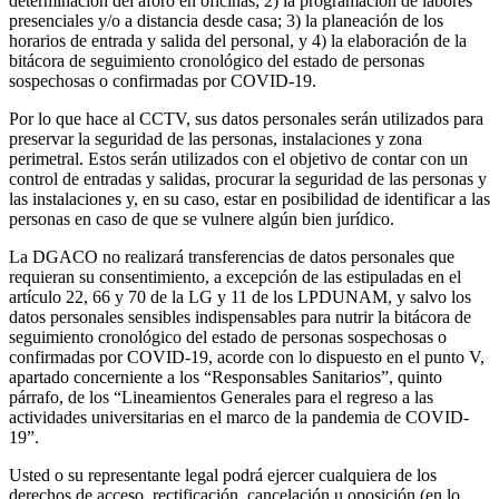
determinación del aforo en oficinas; 2) la programación de labores
presenciales y/o a distancia desde casa; 3) la planeación de los
horarios de entrada y salida del personal, y 4) la elaboración de la
bitácora de seguimiento cronológico del estado de personas
sospechosas o confirmadas por COVID-19.
Por lo que hace al CCTV, sus datos personales serán utilizados para
preservar la seguridad de las personas, instalaciones y zona
perimetral. Estos serán utilizados con el objetivo de contar con un
control de entradas y salidas, procurar la seguridad de las personas y
las instalaciones y, en su caso, estar en posibilidad de identificar a las
personas en caso de que se vulnere algún bien jurídico.
La DGACO no realizará transferencias de datos personales que
requieran su consentimiento, a excepción de las estipuladas en el
artículo 22, 66 y 70 de la LG y 11 de los LPDUNAM, y salvo los
datos personales sensibles indispensables para nutrir la bitácora de
seguimiento cronológico del estado de personas sospechosas o
confirmadas por COVID-19, acorde con lo dispuesto en el punto V,
apartado concerniente a los “Responsables Sanitarios”, quinto
párrafo, de los “Lineamientos Generales para el regreso a las
actividades universitarias en el marco de la pandemia de COVID-
19”.
Usted o su representante legal podrá ejercer cualquiera de los
derechos de acceso, rectificación, cancelación u oposición (en lo