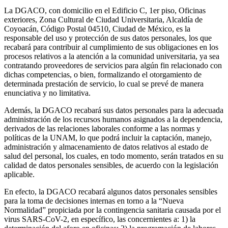
La DGACO, con domicilio en el Edificio C, 1er piso, Oficinas
exteriores, Zona Cultural de Ciudad Universitaria, Alcaldía de
Coyoacán, Código Postal 04510, Ciudad de México, es la
responsable del uso y protección de sus datos personales, los que
recabará para contribuir al cumplimiento de sus obligaciones en los
procesos relativos a la atención a la comunidad universitaria, ya sea
contratando proveedores de servicios para algún fin relacionado con
dichas competencias, o bien, formalizando el otorgamiento de
determinada prestación de servicio, lo cual se prevé de manera
enunciativa y no limitativa.
Además, la DGACO recabará sus datos personales para la adecuada
administración de los recursos humanos asignados a la dependencia,
derivados de las relaciones laborales conforme a las normas y
políticas de la UNAM, lo que podrá incluir la captación, manejo,
administración y almacenamiento de datos relativos al estado de
salud del personal, los cuales, en todo momento, serán tratados en su
calidad de datos personales sensibles, de acuerdo con la legislación
aplicable.
En efecto, la DGACO recabará algunos datos personales sensibles
para la toma de decisiones internas en torno a la “Nueva
Normalidad” propiciada por la contingencia sanitaria causada por el
virus SARS-CoV-2, en específico, las concernientes a: 1) la