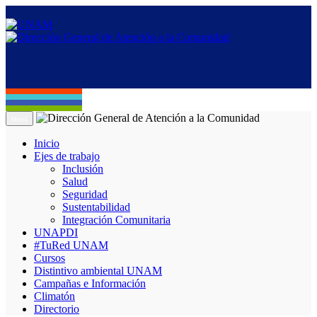
Menú
Inicio
Ejes de trabajo
Inclusión
Salud
Seguridad
Sustentabilidad
Integración Comunitaria
UNAPDI
#TuRed UNAM
Cursos
Distintivo ambiental UNAM
Campañas e Información
Climatón
Directorio