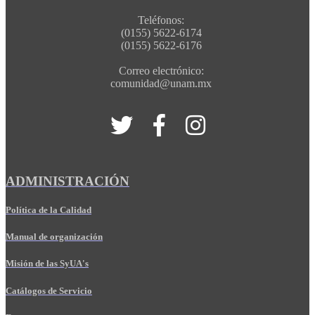
Teléfonos:
(0155) 5622-6174
(0155) 5622-6176
Correo electrónico:
comunidad@unam.mx
ADMINISTRACIÓN
Política de la Calidad
Manual de organización
Misión de las SyUA's
Catálogos de Servicio