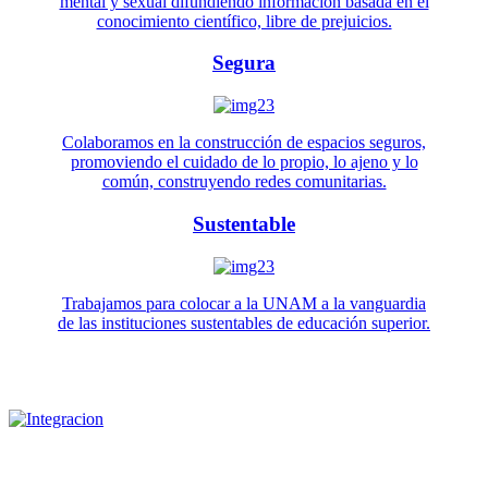
mental y sexual difundiendo información basada en el
conocimiento científico, libre de prejuicios.
Segura
Colaboramos en la construcción de espacios seguros,
promoviendo el cuidado de lo propio, lo ajeno y lo
común, construyendo redes comunitarias.
Sustentable
Trabajamos para colocar a la UNAM a la vanguardia
de las instituciones sustentables de educación superior.