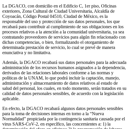
La DGACO, con domicilio en el Edificio C, 1er piso, Oficinas
exteriores, Zona Cultural de Ciudad Universitaria, Alcaldía de
Coyoacán, Código Postal 04510, Ciudad de México, es la
responsable del uso y protección de sus datos personales, los que
recabará para contribuir al cumplimiento de sus obligaciones en los
procesos relativos a la atención a la comunidad universitaria, ya sea
contratando proveedores de servicios para algún fin relacionado con
dichas competencias, o bien, formalizando el otorgamiento de
determinada prestación de servicio, lo cual se prevé de manera
enunciativa y no limitativa.
Además, la DGACO recabará sus datos personales para la adecuada
administración de los recursos humanos asignados a la dependencia,
derivados de las relaciones laborales conforme a las normas y
políticas de la UNAM, lo que podrá incluir la captación, manejo,
administración y almacenamiento de datos relativos al estado de
salud del personal, los cuales, en todo momento, serán tratados en su
calidad de datos personales sensibles, de acuerdo con la legislación
aplicable.
En efecto, la DGACO recabará algunos datos personales sensibles
para la toma de decisiones internas en torno a la “Nueva
Normalidad” propiciada por la contingencia sanitaria causada por el
virus SARS-CoV-2, en específico, las concernientes a: 1) la