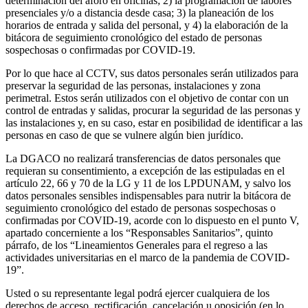
determinación del aforo en oficinas; 2) la programación de labores
presenciales y/o a distancia desde casa; 3) la planeación de los
horarios de entrada y salida del personal, y 4) la elaboración de la
bitácora de seguimiento cronológico del estado de personas
sospechosas o confirmadas por COVID-19.
Por lo que hace al CCTV, sus datos personales serán utilizados para
preservar la seguridad de las personas, instalaciones y zona
perimetral. Estos serán utilizados con el objetivo de contar con un
control de entradas y salidas, procurar la seguridad de las personas y
las instalaciones y, en su caso, estar en posibilidad de identificar a las
personas en caso de que se vulnere algún bien jurídico.
La DGACO no realizará transferencias de datos personales que
requieran su consentimiento, a excepción de las estipuladas en el
artículo 22, 66 y 70 de la LG y 11 de los LPDUNAM, y salvo los
datos personales sensibles indispensables para nutrir la bitácora de
seguimiento cronológico del estado de personas sospechosas o
confirmadas por COVID-19, acorde con lo dispuesto en el punto V,
apartado concerniente a los “Responsables Sanitarios”, quinto
párrafo, de los “Lineamientos Generales para el regreso a las
actividades universitarias en el marco de la pandemia de COVID-
19”.
Usted o su representante legal podrá ejercer cualquiera de los
derechos de acceso, rectificación, cancelación u oposición (en lo