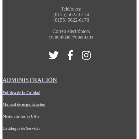
Teléfonos:
(0155) 5622-6174
(0155) 5622-6176
Correo electrónico:
comunidad@unam.mx
ADMINISTRACIÓN
Política de la Calidad
Manual de organización
Misión de las SyUA's
Catálogos de Servicio