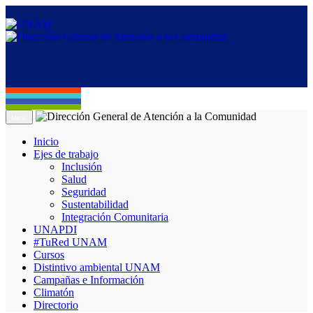
Menú
Inicio
Ejes de trabajo
Inclusión
Salud
Seguridad
Sustentabilidad
Integración Comunitaria
UNAPDI
#TuRed UNAM
Cursos
Distintivo ambiental UNAM
Campañas e Información
Climatón
Directorio