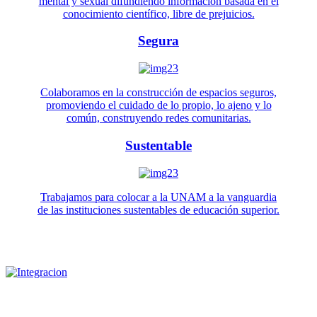
mental y sexual difundiendo información basada en el
conocimiento científico, libre de prejuicios.
Segura
Colaboramos en la construcción de espacios seguros,
promoviendo el cuidado de lo propio, lo ajeno y lo
común, construyendo redes comunitarias.
Sustentable
Trabajamos para colocar a la UNAM a la vanguardia
de las instituciones sustentables de educación superior.