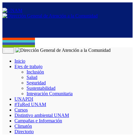
Menú
Inicio
Ejes de trabajo
Inclusión
Salud
Seguridad
Sustentabilidad
Integración Comunitaria
UNAPDI
#TuRed UNAM
Cursos
Distintivo ambiental UNAM
Campañas e Información
Climatón
Directorio