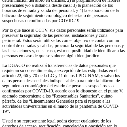
determinación del aforo en oficinas; 2) la programación de labores
presenciales y/o a distancia desde casa; 3) la planeación de los
horarios de entrada y salida del personal, y 4) la elaboración de la
bitácora de seguimiento cronológico del estado de personas
sospechosas o confirmadas por COVID-19.
Por lo que hace al CCTV, sus datos personales serán utilizados para
preservar la seguridad de las personas, instalaciones y zona
perimetral. Estos serán utilizados con el objetivo de contar con un
control de entradas y salidas, procurar la seguridad de las personas y
las instalaciones y, en su caso, estar en posibilidad de identificar a las
personas en caso de que se vulnere algún bien jurídico.
La DGACO no realizará transferencias de datos personales que
requieran su consentimiento, a excepción de las estipuladas en el
artículo 22, 66 y 70 de la LG y 11 de los LPDUNAM, y salvo los
datos personales sensibles indispensables para nutrir la bitácora de
seguimiento cronológico del estado de personas sospechosas o
confirmadas por COVID-19, acorde con lo dispuesto en el punto V,
apartado concerniente a los “Responsables Sanitarios”, quinto
párrafo, de los “Lineamientos Generales para el regreso a las
actividades universitarias en el marco de la pandemia de COVID-
19”.
Usted o su representante legal podrá ejercer cualquiera de los
derechos de acceso, rectificación, cancelación u oposición (en lo