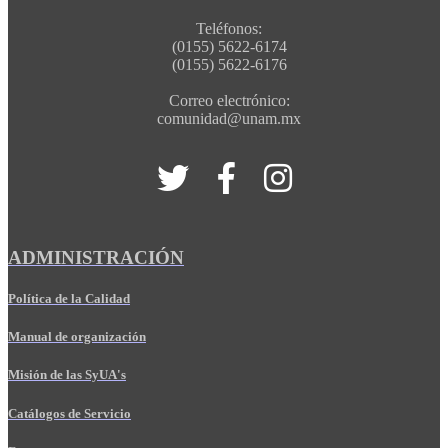
Teléfonos:
(0155) 5622-6174
(0155) 5622-6176
Correo electrónico:
comunidad@unam.mx
ADMINISTRACIÓN
Política de la Calidad
Manual de organización
Misión de las SyUA's
Catálogos de Servicio