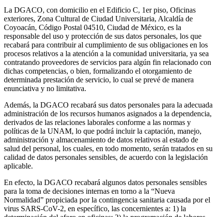
La DGACO, con domicilio en el Edificio C, 1er piso, Oficinas
exteriores, Zona Cultural de Ciudad Universitaria, Alcaldía de
Coyoacán, Código Postal 04510, Ciudad de México, es la
responsable del uso y protección de sus datos personales, los que
recabará para contribuir al cumplimiento de sus obligaciones en los
procesos relativos a la atención a la comunidad universitaria, ya sea
contratando proveedores de servicios para algún fin relacionado con
dichas competencias, o bien, formalizando el otorgamiento de
determinada prestación de servicio, lo cual se prevé de manera
enunciativa y no limitativa.
Además, la DGACO recabará sus datos personales para la adecuada
administración de los recursos humanos asignados a la dependencia,
derivados de las relaciones laborales conforme a las normas y
políticas de la UNAM, lo que podrá incluir la captación, manejo,
administración y almacenamiento de datos relativos al estado de
salud del personal, los cuales, en todo momento, serán tratados en su
calidad de datos personales sensibles, de acuerdo con la legislación
aplicable.
En efecto, la DGACO recabará algunos datos personales sensibles
para la toma de decisiones internas en torno a la “Nueva
Normalidad” propiciada por la contingencia sanitaria causada por el
virus SARS-CoV-2, en específico, las concernientes a: 1) la