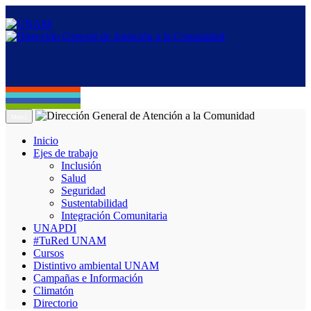
Menú
Inicio
Ejes de trabajo
Inclusión
Salud
Seguridad
Sustentabilidad
Integración Comunitaria
UNAPDI
#TuRed UNAM
Cursos
Distintivo ambiental UNAM
Campañas e Información
Climatón
Directorio