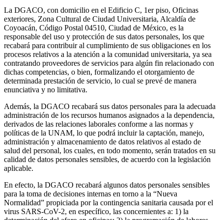
La DGACO, con domicilio en el Edificio C, 1er piso, Oficinas
exteriores, Zona Cultural de Ciudad Universitaria, Alcaldía de
Coyoacán, Código Postal 04510, Ciudad de México, es la
responsable del uso y protección de sus datos personales, los que
recabará para contribuir al cumplimiento de sus obligaciones en los
procesos relativos a la atención a la comunidad universitaria, ya sea
contratando proveedores de servicios para algún fin relacionado con
dichas competencias, o bien, formalizando el otorgamiento de
determinada prestación de servicio, lo cual se prevé de manera
enunciativa y no limitativa.
Además, la DGACO recabará sus datos personales para la adecuada
administración de los recursos humanos asignados a la dependencia,
derivados de las relaciones laborales conforme a las normas y
políticas de la UNAM, lo que podrá incluir la captación, manejo,
administración y almacenamiento de datos relativos al estado de
salud del personal, los cuales, en todo momento, serán tratados en su
calidad de datos personales sensibles, de acuerdo con la legislación
aplicable.
En efecto, la DGACO recabará algunos datos personales sensibles
para la toma de decisiones internas en torno a la “Nueva
Normalidad” propiciada por la contingencia sanitaria causada por el
virus SARS-CoV-2, en específico, las concernientes a: 1) la