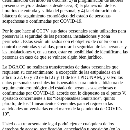
determinación del aforo en oficinas; 2) la programación de labores
presenciales y/o a distancia desde casa; 3) la planeación de los
horarios de entrada y salida del personal, y 4) la elaboración de la
bitácora de seguimiento cronológico del estado de personas
sospechosas o confirmadas por COVID-19.
Por lo que hace al CCTV, sus datos personales serán utilizados para
preservar la seguridad de las personas, instalaciones y zona
perimetral. Estos serán utilizados con el objetivo de contar con un
control de entradas y salidas, procurar la seguridad de las personas y
las instalaciones y, en su caso, estar en posibilidad de identificar a las
personas en caso de que se vulnere algún bien jurídico.
La DGACO no realizará transferencias de datos personales que
requieran su consentimiento, a excepción de las estipuladas en el
artículo 22, 66 y 70 de la LG y 11 de los LPDUNAM, y salvo los
datos personales sensibles indispensables para nutrir la bitácora de
seguimiento cronológico del estado de personas sospechosas o
confirmadas por COVID-19, acorde con lo dispuesto en el punto V,
apartado concerniente a los “Responsables Sanitarios”, quinto
párrafo, de los “Lineamientos Generales para el regreso a las
actividades universitarias en el marco de la pandemia de COVID-
19”.
Usted o su representante legal podrá ejercer cualquiera de los
derechos de acceso, rectificación, cancelación u oposición (en lo