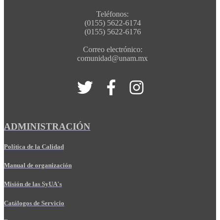
Teléfonos:
(0155) 5622-6174
(0155) 5622-6176
Correo electrónico:
comunidad@unam.mx
ADMINISTRACIÓN
Política de la Calidad
Manual de organización
Misión de las SyUA's
Catálogos de Servicio