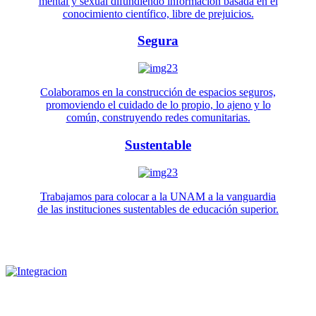
mental y sexual difundiendo información basada en el
conocimiento científico, libre de prejuicios.
Segura
Colaboramos en la construcción de espacios seguros,
promoviendo el cuidado de lo propio, lo ajeno y lo
común, construyendo redes comunitarias.
Sustentable
Trabajamos para colocar a la UNAM a la vanguardia
de las instituciones sustentables de educación superior.