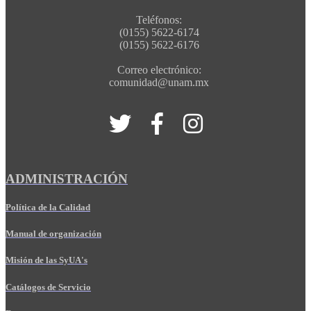
Teléfonos:
(0155) 5622-6174
(0155) 5622-6176
Correo electrónico:
comunidad@unam.mx
ADMINISTRACIÓN
Política de la Calidad
Manual de organización
Misión de las SyUA's
Catálogos de Servicio