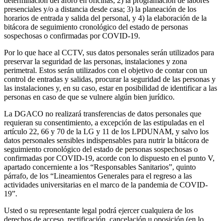
determinación del aforo en oficinas; 2) la programación de labores
presenciales y/o a distancia desde casa; 3) la planeación de los
horarios de entrada y salida del personal, y 4) la elaboración de la
bitácora de seguimiento cronológico del estado de personas
sospechosas o confirmadas por COVID-19.
Por lo que hace al CCTV, sus datos personales serán utilizados para
preservar la seguridad de las personas, instalaciones y zona
perimetral. Estos serán utilizados con el objetivo de contar con un
control de entradas y salidas, procurar la seguridad de las personas y
las instalaciones y, en su caso, estar en posibilidad de identificar a las
personas en caso de que se vulnere algún bien jurídico.
La DGACO no realizará transferencias de datos personales que
requieran su consentimiento, a excepción de las estipuladas en el
artículo 22, 66 y 70 de la LG y 11 de los LPDUNAM, y salvo los
datos personales sensibles indispensables para nutrir la bitácora de
seguimiento cronológico del estado de personas sospechosas o
confirmadas por COVID-19, acorde con lo dispuesto en el punto V,
apartado concerniente a los “Responsables Sanitarios”, quinto
párrafo, de los “Lineamientos Generales para el regreso a las
actividades universitarias en el marco de la pandemia de COVID-
19”.
Usted o su representante legal podrá ejercer cualquiera de los
derechos de acceso, rectificación, cancelación u oposición (en lo