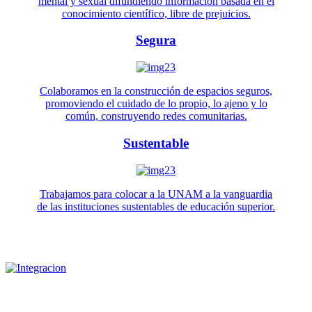
mental y sexual difundiendo información basada en el
conocimiento científico, libre de prejuicios.
Segura
Colaboramos en la construcción de espacios seguros,
promoviendo el cuidado de lo propio, lo ajeno y lo
común, construyendo redes comunitarias.
Sustentable
Trabajamos para colocar a la UNAM a la vanguardia
de las instituciones sustentables de educación superior.