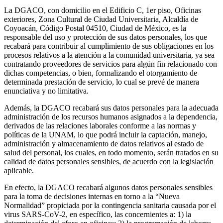
La DGACO, con domicilio en el Edificio C, 1er piso, Oficinas
exteriores, Zona Cultural de Ciudad Universitaria, Alcaldía de
Coyoacán, Código Postal 04510, Ciudad de México, es la
responsable del uso y protección de sus datos personales, los que
recabará para contribuir al cumplimiento de sus obligaciones en los
procesos relativos a la atención a la comunidad universitaria, ya sea
contratando proveedores de servicios para algún fin relacionado con
dichas competencias, o bien, formalizando el otorgamiento de
determinada prestación de servicio, lo cual se prevé de manera
enunciativa y no limitativa.
Además, la DGACO recabará sus datos personales para la adecuada
administración de los recursos humanos asignados a la dependencia,
derivados de las relaciones laborales conforme a las normas y
políticas de la UNAM, lo que podrá incluir la captación, manejo,
administración y almacenamiento de datos relativos al estado de
salud del personal, los cuales, en todo momento, serán tratados en su
calidad de datos personales sensibles, de acuerdo con la legislación
aplicable.
En efecto, la DGACO recabará algunos datos personales sensibles
para la toma de decisiones internas en torno a la “Nueva
Normalidad” propiciada por la contingencia sanitaria causada por el
virus SARS-CoV-2, en específico, las concernientes a: 1) la