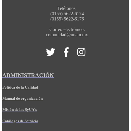
Teléfonos:
(0155) 5622-6174
(0155) 5622-6176
Correo electrónico:
comunidad@unam.mx
ADMINISTRACIÓN
Política de la Calidad
Manual de organización
Misión de las SyUA's
Catálogos de Servicio