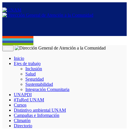
Menú
Inicio
Ejes de trabajo
Inclusión
Salud
Seguridad
Sustentabilidad
Integración Comunitaria
UNAPDI
#TuRed UNAM
Cursos
Distintivo ambiental UNAM
Campañas e Información
Climatón
Directorio