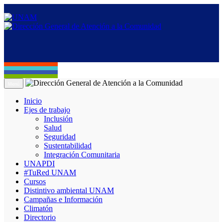
Menú
Inicio
Ejes de trabajo
Inclusión
Salud
Seguridad
Sustentabilidad
Integración Comunitaria
UNAPDI
#TuRed UNAM
Cursos
Distintivo ambiental UNAM
Campañas e Información
Climatón
Directorio