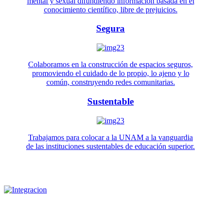
mental y sexual difundiendo información basada en el
conocimiento científico, libre de prejuicios.
Segura
Colaboramos en la construcción de espacios seguros,
promoviendo el cuidado de lo propio, lo ajeno y lo
común, construyendo redes comunitarias.
Sustentable
Trabajamos para colocar a la UNAM a la vanguardia
de las instituciones sustentables de educación superior.