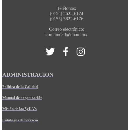
Teléfonos:
(0155) 5622-6174
(0155) 5622-6176
Correo electrónico:
comunidad@unam.mx
ADMINISTRACIÓN
Política de la Calidad
Manual de organización
Misión de las SyUA's
Catálogos de Servicio