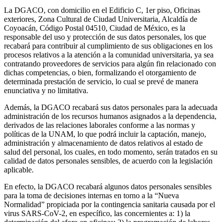
La DGACO, con domicilio en el Edificio C, 1er piso, Oficinas
exteriores, Zona Cultural de Ciudad Universitaria, Alcaldía de
Coyoacán, Código Postal 04510, Ciudad de México, es la
responsable del uso y protección de sus datos personales, los que
recabará para contribuir al cumplimiento de sus obligaciones en los
procesos relativos a la atención a la comunidad universitaria, ya sea
contratando proveedores de servicios para algún fin relacionado con
dichas competencias, o bien, formalizando el otorgamiento de
determinada prestación de servicio, lo cual se prevé de manera
enunciativa y no limitativa.
Además, la DGACO recabará sus datos personales para la adecuada
administración de los recursos humanos asignados a la dependencia,
derivados de las relaciones laborales conforme a las normas y
políticas de la UNAM, lo que podrá incluir la captación, manejo,
administración y almacenamiento de datos relativos al estado de
salud del personal, los cuales, en todo momento, serán tratados en su
calidad de datos personales sensibles, de acuerdo con la legislación
aplicable.
En efecto, la DGACO recabará algunos datos personales sensibles
para la toma de decisiones internas en torno a la “Nueva
Normalidad” propiciada por la contingencia sanitaria causada por el
virus SARS-CoV-2, en específico, las concernientes a: 1) la