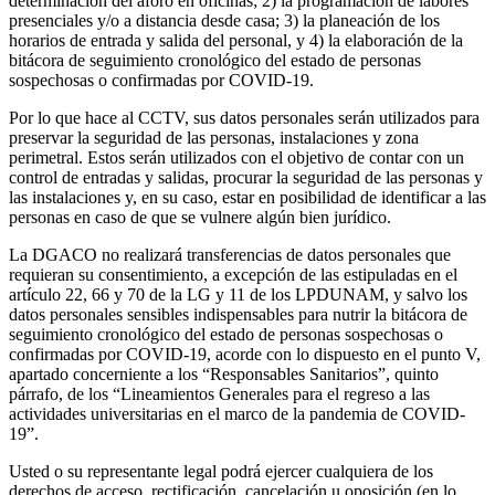
determinación del aforo en oficinas; 2) la programación de labores
presenciales y/o a distancia desde casa; 3) la planeación de los
horarios de entrada y salida del personal, y 4) la elaboración de la
bitácora de seguimiento cronológico del estado de personas
sospechosas o confirmadas por COVID-19.
Por lo que hace al CCTV, sus datos personales serán utilizados para
preservar la seguridad de las personas, instalaciones y zona
perimetral. Estos serán utilizados con el objetivo de contar con un
control de entradas y salidas, procurar la seguridad de las personas y
las instalaciones y, en su caso, estar en posibilidad de identificar a las
personas en caso de que se vulnere algún bien jurídico.
La DGACO no realizará transferencias de datos personales que
requieran su consentimiento, a excepción de las estipuladas en el
artículo 22, 66 y 70 de la LG y 11 de los LPDUNAM, y salvo los
datos personales sensibles indispensables para nutrir la bitácora de
seguimiento cronológico del estado de personas sospechosas o
confirmadas por COVID-19, acorde con lo dispuesto en el punto V,
apartado concerniente a los “Responsables Sanitarios”, quinto
párrafo, de los “Lineamientos Generales para el regreso a las
actividades universitarias en el marco de la pandemia de COVID-
19”.
Usted o su representante legal podrá ejercer cualquiera de los
derechos de acceso, rectificación, cancelación u oposición (en lo