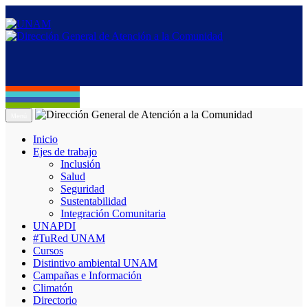
Menú
Inicio
Ejes de trabajo
Inclusión
Salud
Seguridad
Sustentabilidad
Integración Comunitaria
UNAPDI
#TuRed UNAM
Cursos
Distintivo ambiental UNAM
Campañas e Información
Climatón
Directorio