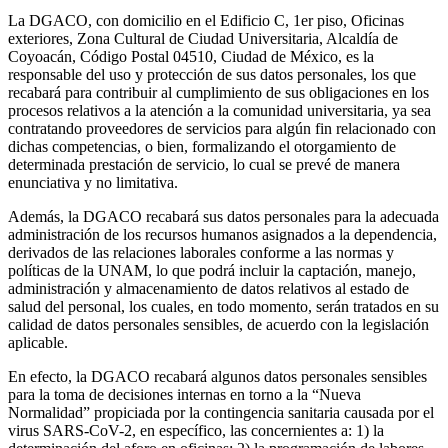
La DGACO, con domicilio en el Edificio C, 1er piso, Oficinas
exteriores, Zona Cultural de Ciudad Universitaria, Alcaldía de
Coyoacán, Código Postal 04510, Ciudad de México, es la
responsable del uso y protección de sus datos personales, los que
recabará para contribuir al cumplimiento de sus obligaciones en los
procesos relativos a la atención a la comunidad universitaria, ya sea
contratando proveedores de servicios para algún fin relacionado con
dichas competencias, o bien, formalizando el otorgamiento de
determinada prestación de servicio, lo cual se prevé de manera
enunciativa y no limitativa.
Además, la DGACO recabará sus datos personales para la adecuada
administración de los recursos humanos asignados a la dependencia,
derivados de las relaciones laborales conforme a las normas y
políticas de la UNAM, lo que podrá incluir la captación, manejo,
administración y almacenamiento de datos relativos al estado de
salud del personal, los cuales, en todo momento, serán tratados en su
calidad de datos personales sensibles, de acuerdo con la legislación
aplicable.
En efecto, la DGACO recabará algunos datos personales sensibles
para la toma de decisiones internas en torno a la “Nueva
Normalidad” propiciada por la contingencia sanitaria causada por el
virus SARS-CoV-2, en específico, las concernientes a: 1) la