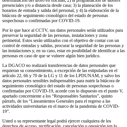
determinación del aforo en oficinas; 2) la programación de labores
presenciales y/o a distancia desde casa; 3) la planeación de los
horarios de entrada y salida del personal, y 4) la elaboración de la
bitácora de seguimiento cronológico del estado de personas
sospechosas o confirmadas por COVID-19.
Por lo que hace al CCTV, sus datos personales serán utilizados para
preservar la seguridad de las personas, instalaciones y zona
perimetral. Estos serán utilizados con el objetivo de contar con un
control de entradas y salidas, procurar la seguridad de las personas y
las instalaciones y, en su caso, estar en posibilidad de identificar a las
personas en caso de que se vulnere algún bien jurídico.
La DGACO no realizará transferencias de datos personales que
requieran su consentimiento, a excepción de las estipuladas en el
artículo 22, 66 y 70 de la LG y 11 de los LPDUNAM, y salvo los
datos personales sensibles indispensables para nutrir la bitácora de
seguimiento cronológico del estado de personas sospechosas o
confirmadas por COVID-19, acorde con lo dispuesto en el punto V,
apartado concerniente a los “Responsables Sanitarios”, quinto
párrafo, de los “Lineamientos Generales para el regreso a las
actividades universitarias en el marco de la pandemia de COVID-
19”.
Usted o su representante legal podrá ejercer cualquiera de los
derechos de acceso, rectificación, cancelación u oposición (en lo