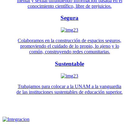
mental y sexual difundiendo información basada en el
conocimiento científico, libre de prejuicios.
Segura
Colaboramos en la construcción de espacios seguros,
promoviendo el cuidado de lo propio, lo ajeno y lo
común, construyendo redes comunitarias.
Sustentable
Trabajamos para colocar a la UNAM a la vanguardia
de las instituciones sustentables de educación superior.