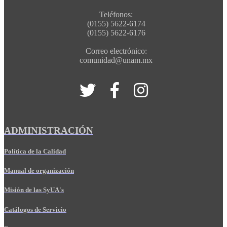
Teléfonos:
(0155) 5622-6174
(0155) 5622-6176
Correo electrónico:
comunidad@unam.mx
ADMINISTRACIÓN
Política de la Calidad
Manual de organización
Misión de las SyUA's
Catálogos de Servicio