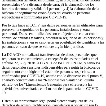
determinación del aforo en oficinas; 2) la programación de labores
presenciales y/o a distancia desde casa; 3) la planeación de los
horarios de entrada y salida del personal, y 4) la elaboración de la
bitácora de seguimiento cronológico del estado de personas
sospechosas o confirmadas por COVID-19.
Por lo que hace al CCTV, sus datos personales serán utilizados para
preservar la seguridad de las personas, instalaciones y zona
perimetral. Estos serán utilizados con el objetivo de contar con un
control de entradas y salidas, procurar la seguridad de las personas y
las instalaciones y, en su caso, estar en posibilidad de identificar a las
personas en caso de que se vulnere algún bien jurídico.
La DGACO no realizará transferencias de datos personales que
requieran su consentimiento, a excepción de las estipuladas en el
artículo 22, 66 y 70 de la LG y 11 de los LPDUNAM, y salvo los
datos personales sensibles indispensables para nutrir la bitácora de
seguimiento cronológico del estado de personas sospechosas o
confirmadas por COVID-19, acorde con lo dispuesto en el punto V,
apartado concerniente a los “Responsables Sanitarios”, quinto
párrafo, de los “Lineamientos Generales para el regreso a las
actividades universitarias en el marco de la pandemia de COVID-
19”.
Usted o su representante legal podrá ejercer cualquiera de los
derechos de acceso, rectificación, cancelación u oposición (en lo