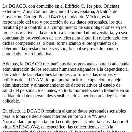
La DGACO, con domicilio en el Edificio C, 1er piso, Oficinas
exteriores, Zona Cultural de Ciudad Universitaria, Alcaldía de
Coyoacán, Código Postal 04510, Ciudad de México, es la
responsable del uso y protección de sus datos personales, los que
recabará para contribuir al cumplimiento de sus obligaciones en los
procesos relativos a la atención a la comunidad universitaria, ya sea
contratando proveedores de servicios para algún fin relacionado con
dichas competencias, o bien, formalizando el otorgamiento de
determinada prestación de servicio, lo cual se prevé de manera
enunciativa y no limitativa.
Además, la DGACO recabará sus datos personales para la adecuada
administración de los recursos humanos asignados a la dependencia,
derivados de las relaciones laborales conforme a las normas y
políticas de la UNAM, lo que podrá incluir la captación, manejo,
administración y almacenamiento de datos relativos al estado de
salud del personal, los cuales, en todo momento, serán tratados en su
calidad de datos personales sensibles, de acuerdo con la legislación
aplicable.
En efecto, la DGACO recabará algunos datos personales sensibles
para la toma de decisiones internas en torno a la “Nueva
Normalidad” propiciada por la contingencia sanitaria causada por el
virus SARS-CoV-2, en específico, las concernientes a: 1) la