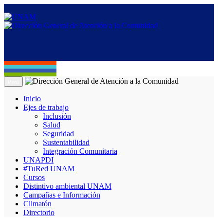
Menú
Inicio
Ejes de trabajo
Inclusión
Salud
Seguridad
Sustentabilidad
Integración Comunitaria
UNAPDI
#TuRed UNAM
Cursos
Distintivo ambiental UNAM
Campañas e Información
Climatón
Directorio