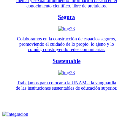
mental y sexual difundiendo información basada en el
conocimiento científico, libre de prejuicios.
Segura
Colaboramos en la construcción de espacios seguros,
promoviendo el cuidado de lo propio, lo ajeno y lo
común, construyendo redes comunitarias.
Sustentable
Trabajamos para colocar a la UNAM a la vanguardia
de las instituciones sustentables de educación superior.