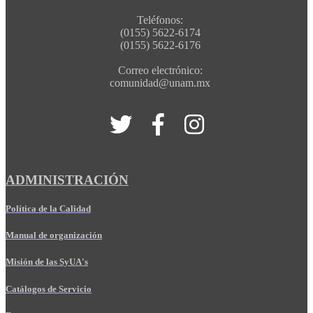
Teléfonos:
(0155) 5622-6174
(0155) 5622-6176
Correo electrónico:
comunidad@unam.mx
ADMINISTRACIÓN
Política de la Calidad
Manual de organización
Misión de las SyUA's
Catálogos de Servicio