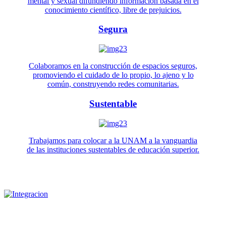
mental y sexual difundiendo información basada en el
conocimiento científico, libre de prejuicios.
Segura
Colaboramos en la construcción de espacios seguros,
promoviendo el cuidado de lo propio, lo ajeno y lo
común, construyendo redes comunitarias.
Sustentable
Trabajamos para colocar a la UNAM a la vanguardia
de las instituciones sustentables de educación superior.