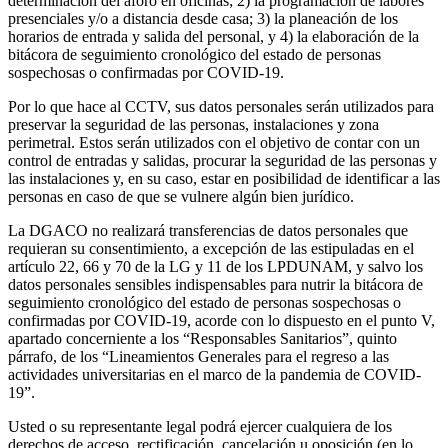
determinación del aforo en oficinas; 2) la programación de labores
presenciales y/o a distancia desde casa; 3) la planeación de los
horarios de entrada y salida del personal, y 4) la elaboración de la
bitácora de seguimiento cronológico del estado de personas
sospechosas o confirmadas por COVID-19.
Por lo que hace al CCTV, sus datos personales serán utilizados para
preservar la seguridad de las personas, instalaciones y zona
perimetral. Estos serán utilizados con el objetivo de contar con un
control de entradas y salidas, procurar la seguridad de las personas y
las instalaciones y, en su caso, estar en posibilidad de identificar a las
personas en caso de que se vulnere algún bien jurídico.
La DGACO no realizará transferencias de datos personales que
requieran su consentimiento, a excepción de las estipuladas en el
artículo 22, 66 y 70 de la LG y 11 de los LPDUNAM, y salvo los
datos personales sensibles indispensables para nutrir la bitácora de
seguimiento cronológico del estado de personas sospechosas o
confirmadas por COVID-19, acorde con lo dispuesto en el punto V,
apartado concerniente a los “Responsables Sanitarios”, quinto
párrafo, de los “Lineamientos Generales para el regreso a las
actividades universitarias en el marco de la pandemia de COVID-
19”.
Usted o su representante legal podrá ejercer cualquiera de los
derechos de acceso, rectificación, cancelación u oposición (en lo