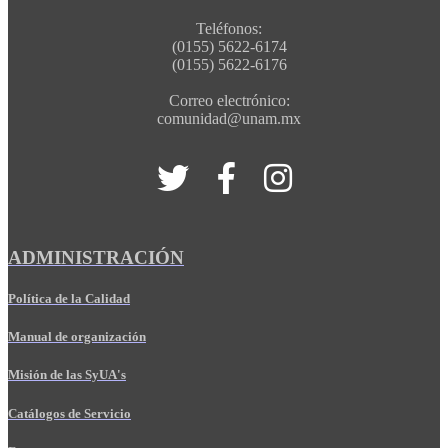
Teléfonos:
(0155) 5622-6174
(0155) 5622-6176
Correo electrónico:
comunidad@unam.mx
ADMINISTRACIÓN
Política de la Calidad
Manual de organización
Misión de las SyUA's
Catálogos de Servicio