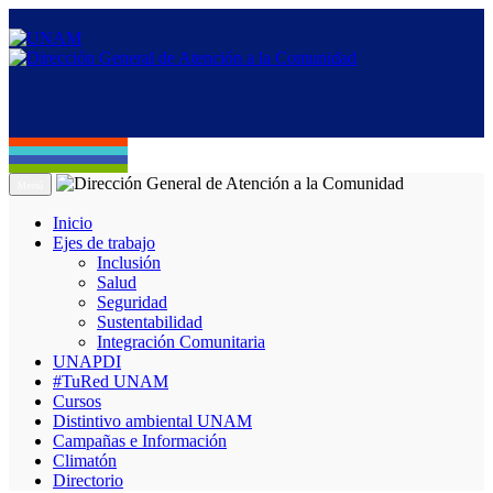
Menú
Inicio
Ejes de trabajo
Inclusión
Salud
Seguridad
Sustentabilidad
Integración Comunitaria
UNAPDI
#TuRed UNAM
Cursos
Distintivo ambiental UNAM
Campañas e Información
Climatón
Directorio