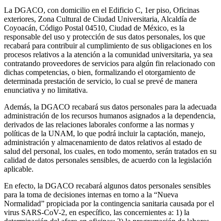
La DGACO, con domicilio en el Edificio C, 1er piso, Oficinas
exteriores, Zona Cultural de Ciudad Universitaria, Alcaldía de
Coyoacán, Código Postal 04510, Ciudad de México, es la
responsable del uso y protección de sus datos personales, los que
recabará para contribuir al cumplimiento de sus obligaciones en los
procesos relativos a la atención a la comunidad universitaria, ya sea
contratando proveedores de servicios para algún fin relacionado con
dichas competencias, o bien, formalizando el otorgamiento de
determinada prestación de servicio, lo cual se prevé de manera
enunciativa y no limitativa.
Además, la DGACO recabará sus datos personales para la adecuada
administración de los recursos humanos asignados a la dependencia,
derivados de las relaciones laborales conforme a las normas y
políticas de la UNAM, lo que podrá incluir la captación, manejo,
administración y almacenamiento de datos relativos al estado de
salud del personal, los cuales, en todo momento, serán tratados en su
calidad de datos personales sensibles, de acuerdo con la legislación
aplicable.
En efecto, la DGACO recabará algunos datos personales sensibles
para la toma de decisiones internas en torno a la “Nueva
Normalidad” propiciada por la contingencia sanitaria causada por el
virus SARS-CoV-2, en específico, las concernientes a: 1) la