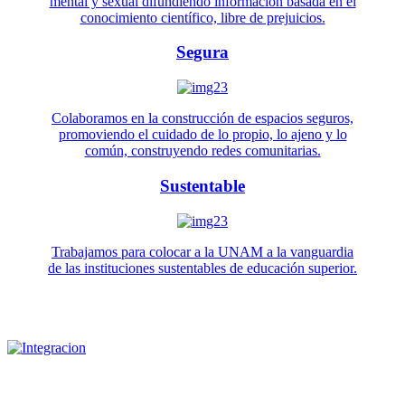
mental y sexual difundiendo información basada en el
conocimiento científico, libre de prejuicios.
Segura
Colaboramos en la construcción de espacios seguros,
promoviendo el cuidado de lo propio, lo ajeno y lo
común, construyendo redes comunitarias.
Sustentable
Trabajamos para colocar a la UNAM a la vanguardia
de las instituciones sustentables de educación superior.