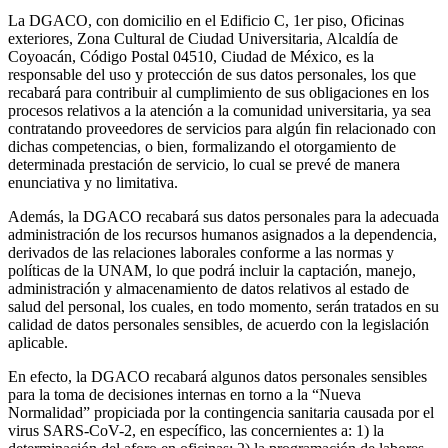
La DGACO, con domicilio en el Edificio C, 1er piso, Oficinas
exteriores, Zona Cultural de Ciudad Universitaria, Alcaldía de
Coyoacán, Código Postal 04510, Ciudad de México, es la
responsable del uso y protección de sus datos personales, los que
recabará para contribuir al cumplimiento de sus obligaciones en los
procesos relativos a la atención a la comunidad universitaria, ya sea
contratando proveedores de servicios para algún fin relacionado con
dichas competencias, o bien, formalizando el otorgamiento de
determinada prestación de servicio, lo cual se prevé de manera
enunciativa y no limitativa.
Además, la DGACO recabará sus datos personales para la adecuada
administración de los recursos humanos asignados a la dependencia,
derivados de las relaciones laborales conforme a las normas y
políticas de la UNAM, lo que podrá incluir la captación, manejo,
administración y almacenamiento de datos relativos al estado de
salud del personal, los cuales, en todo momento, serán tratados en su
calidad de datos personales sensibles, de acuerdo con la legislación
aplicable.
En efecto, la DGACO recabará algunos datos personales sensibles
para la toma de decisiones internas en torno a la “Nueva
Normalidad” propiciada por la contingencia sanitaria causada por el
virus SARS-CoV-2, en específico, las concernientes a: 1) la