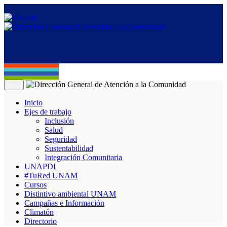
Menú
Inicio
Ejes de trabajo
Inclusión
Salud
Seguridad
Sustentabilidad
Integración Comunitaria
UNAPDI
#TuRed UNAM
Cursos
Distintivo ambiental UNAM
Campañas e Información
Climatón
Directorio