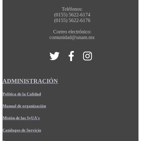
Teléfonos:
(0155) 5622-6174
(0155) 5622-6176
Correo electrónico:
comunidad@unam.mx
ADMINISTRACIÓN
Política de la Calidad
Manual de organización
Misión de las SyUA's
Catálogos de Servicio