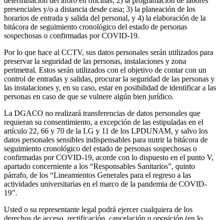
determinación del aforo en oficinas; 2) la programación de labores
presenciales y/o a distancia desde casa; 3) la planeación de los
horarios de entrada y salida del personal, y 4) la elaboración de la
bitácora de seguimiento cronológico del estado de personas
sospechosas o confirmadas por COVID-19.
Por lo que hace al CCTV, sus datos personales serán utilizados para
preservar la seguridad de las personas, instalaciones y zona
perimetral. Estos serán utilizados con el objetivo de contar con un
control de entradas y salidas, procurar la seguridad de las personas y
las instalaciones y, en su caso, estar en posibilidad de identificar a las
personas en caso de que se vulnere algún bien jurídico.
La DGACO no realizará transferencias de datos personales que
requieran su consentimiento, a excepción de las estipuladas en el
artículo 22, 66 y 70 de la LG y 11 de los LPDUNAM, y salvo los
datos personales sensibles indispensables para nutrir la bitácora de
seguimiento cronológico del estado de personas sospechosas o
confirmadas por COVID-19, acorde con lo dispuesto en el punto V,
apartado concerniente a los “Responsables Sanitarios”, quinto
párrafo, de los “Lineamientos Generales para el regreso a las
actividades universitarias en el marco de la pandemia de COVID-
19”.
Usted o su representante legal podrá ejercer cualquiera de los
derechos de acceso, rectificación, cancelación u oposición (en lo