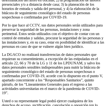
determinación del aforo en oficinas; 2) la programación de labores
presenciales y/o a distancia desde casa; 3) la planeación de los
horarios de entrada y salida del personal, y 4) la elaboración de la
bitácora de seguimiento cronológico del estado de personas
sospechosas o confirmadas por COVID-19.
Por lo que hace al CCTV, sus datos personales serán utilizados para
preservar la seguridad de las personas, instalaciones y zona
perimetral. Estos serán utilizados con el objetivo de contar con un
control de entradas y salidas, procurar la seguridad de las personas y
las instalaciones y, en su caso, estar en posibilidad de identificar a las
personas en caso de que se vulnere algún bien jurídico.
La DGACO no realizará transferencias de datos personales que
requieran su consentimiento, a excepción de las estipuladas en el
artículo 22, 66 y 70 de la LG y 11 de los LPDUNAM, y salvo los
datos personales sensibles indispensables para nutrir la bitácora de
seguimiento cronológico del estado de personas sospechosas o
confirmadas por COVID-19, acorde con lo dispuesto en el punto V,
apartado concerniente a los “Responsables Sanitarios”, quinto
párrafo, de los “Lineamientos Generales para el regreso a las
actividades universitarias en el marco de la pandemia de COVID-
19”.
Usted o su representante legal podrá ejercer cualquiera de los
derechos de acceso, rectificación, cancelación u oposición (en lo