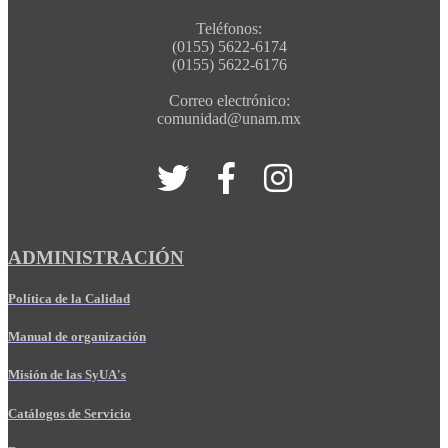
Teléfonos:
(0155) 5622-6174
(0155) 5622-6176
Correo electrónico:
comunidad@unam.mx
ADMINISTRACIÓN
Política de la Calidad
Manual de organización
Misión de las SyUA's
Catálogos de Servicio