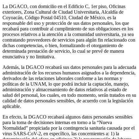
La DGACO, con domicilio en el Edificio C, 1er piso, Oficinas
exteriores, Zona Cultural de Ciudad Universitaria, Alcaldía de
Coyoacán, Código Postal 04510, Ciudad de México, es la
responsable del uso y protección de sus datos personales, los que
recabará para contribuir al cumplimiento de sus obligaciones en los
procesos relativos a la atención a la comunidad universitaria, ya sea
contratando proveedores de servicios para algún fin relacionado con
dichas competencias, o bien, formalizando el otorgamiento de
determinada prestación de servicio, lo cual se prevé de manera
enunciativa y no limitativa.
Además, la DGACO recabará sus datos personales para la adecuada
administración de los recursos humanos asignados a la dependencia,
derivados de las relaciones laborales conforme a las normas y
políticas de la UNAM, lo que podrá incluir la captación, manejo,
administración y almacenamiento de datos relativos al estado de
salud del personal, los cuales, en todo momento, serán tratados en su
calidad de datos personales sensibles, de acuerdo con la legislación
aplicable.
En efecto, la DGACO recabará algunos datos personales sensibles
para la toma de decisiones internas en torno a la “Nueva
Normalidad” propiciada por la contingencia sanitaria causada por el
virus SARS-CoV-2, en específico, las concernientes a: 1) la