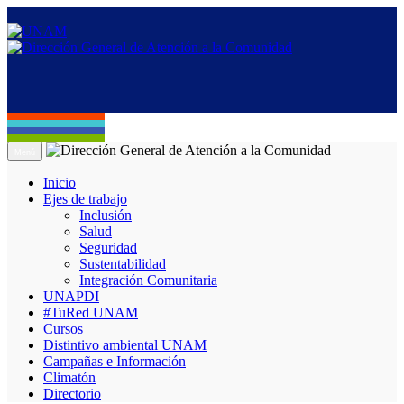
Menú
Inicio
Ejes de trabajo
Inclusión
Salud
Seguridad
Sustentabilidad
Integración Comunitaria
UNAPDI
#TuRed UNAM
Cursos
Distintivo ambiental UNAM
Campañas e Información
Climatón
Directorio