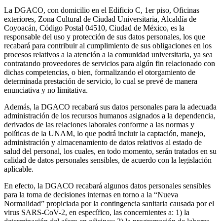
La DGACO, con domicilio en el Edificio C, 1er piso, Oficinas
exteriores, Zona Cultural de Ciudad Universitaria, Alcaldía de
Coyoacán, Código Postal 04510, Ciudad de México, es la
responsable del uso y protección de sus datos personales, los que
recabará para contribuir al cumplimiento de sus obligaciones en los
procesos relativos a la atención a la comunidad universitaria, ya sea
contratando proveedores de servicios para algún fin relacionado con
dichas competencias, o bien, formalizando el otorgamiento de
determinada prestación de servicio, lo cual se prevé de manera
enunciativa y no limitativa.
Además, la DGACO recabará sus datos personales para la adecuada
administración de los recursos humanos asignados a la dependencia,
derivados de las relaciones laborales conforme a las normas y
políticas de la UNAM, lo que podrá incluir la captación, manejo,
administración y almacenamiento de datos relativos al estado de
salud del personal, los cuales, en todo momento, serán tratados en su
calidad de datos personales sensibles, de acuerdo con la legislación
aplicable.
En efecto, la DGACO recabará algunos datos personales sensibles
para la toma de decisiones internas en torno a la “Nueva
Normalidad” propiciada por la contingencia sanitaria causada por el
virus SARS-CoV-2, en específico, las concernientes a: 1) la