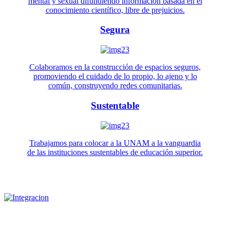
mental y sexual difundiendo información basada en el
conocimiento científico, libre de prejuicios.
Segura
Colaboramos en la construcción de espacios seguros,
promoviendo el cuidado de lo propio, lo ajeno y lo
común, construyendo redes comunitarias.
Sustentable
Trabajamos para colocar a la UNAM a la vanguardia
de las instituciones sustentables de educación superior.