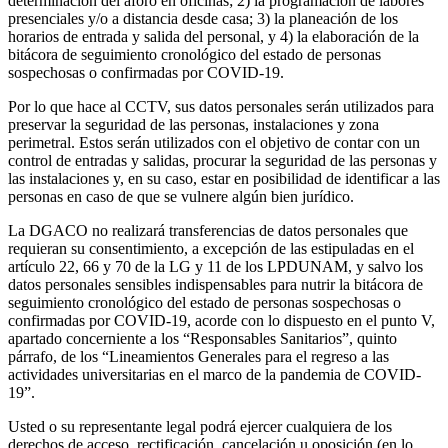
determinación del aforo en oficinas; 2) la programación de labores
presenciales y/o a distancia desde casa; 3) la planeación de los
horarios de entrada y salida del personal, y 4) la elaboración de la
bitácora de seguimiento cronológico del estado de personas
sospechosas o confirmadas por COVID-19.
Por lo que hace al CCTV, sus datos personales serán utilizados para
preservar la seguridad de las personas, instalaciones y zona
perimetral. Estos serán utilizados con el objetivo de contar con un
control de entradas y salidas, procurar la seguridad de las personas y
las instalaciones y, en su caso, estar en posibilidad de identificar a las
personas en caso de que se vulnere algún bien jurídico.
La DGACO no realizará transferencias de datos personales que
requieran su consentimiento, a excepción de las estipuladas en el
artículo 22, 66 y 70 de la LG y 11 de los LPDUNAM, y salvo los
datos personales sensibles indispensables para nutrir la bitácora de
seguimiento cronológico del estado de personas sospechosas o
confirmadas por COVID-19, acorde con lo dispuesto en el punto V,
apartado concerniente a los “Responsables Sanitarios”, quinto
párrafo, de los “Lineamientos Generales para el regreso a las
actividades universitarias en el marco de la pandemia de COVID-
19”.
Usted o su representante legal podrá ejercer cualquiera de los
derechos de acceso, rectificación, cancelación u oposición (en lo