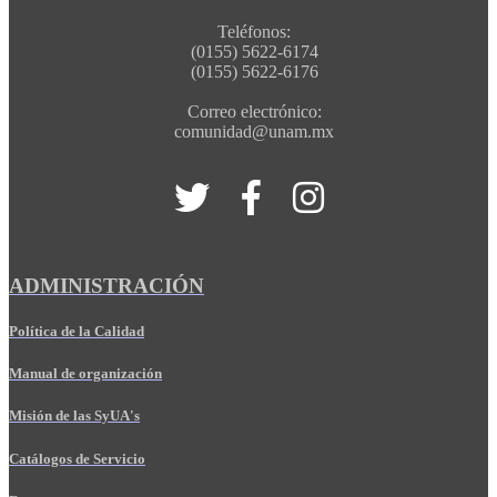
Teléfonos:
(0155) 5622-6174
(0155) 5622-6176
Correo electrónico:
comunidad@unam.mx
ADMINISTRACIÓN
Política de la Calidad
Manual de organización
Misión de las SyUA's
Catálogos de Servicio