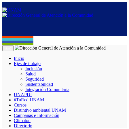
Menú
Inicio
Ejes de trabajo
Inclusión
Salud
Seguridad
Sustentabilidad
Integración Comunitaria
UNAPDI
#TuRed UNAM
Cursos
Distintivo ambiental UNAM
Campañas e Información
Climatón
Directorio