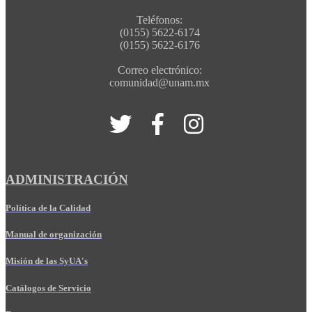
Teléfonos:
(0155) 5622-6174
(0155) 5622-6176
Correo electrónico:
comunidad@unam.mx
ADMINISTRACIÓN
Política de la Calidad
Manual de organización
Misión de las SyUA's
Catálogos de Servicio