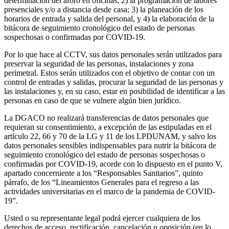
determinación del aforo en oficinas; 2) la programación de labores
presenciales y/o a distancia desde casa; 3) la planeación de los
horarios de entrada y salida del personal, y 4) la elaboración de la
bitácora de seguimiento cronológico del estado de personas
sospechosas o confirmadas por COVID-19.
Por lo que hace al CCTV, sus datos personales serán utilizados para
preservar la seguridad de las personas, instalaciones y zona
perimetral. Estos serán utilizados con el objetivo de contar con un
control de entradas y salidas, procurar la seguridad de las personas y
las instalaciones y, en su caso, estar en posibilidad de identificar a las
personas en caso de que se vulnere algún bien jurídico.
La DGACO no realizará transferencias de datos personales que
requieran su consentimiento, a excepción de las estipuladas en el
artículo 22, 66 y 70 de la LG y 11 de los LPDUNAM, y salvo los
datos personales sensibles indispensables para nutrir la bitácora de
seguimiento cronológico del estado de personas sospechosas o
confirmadas por COVID-19, acorde con lo dispuesto en el punto V,
apartado concerniente a los “Responsables Sanitarios”, quinto
párrafo, de los “Lineamientos Generales para el regreso a las
actividades universitarias en el marco de la pandemia de COVID-
19”.
Usted o su representante legal podrá ejercer cualquiera de los
derechos de acceso, rectificación, cancelación u oposición (en lo