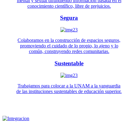
mental y sexual difundiendo información basada en el
conocimiento científico, libre de prejuicios.
Segura
Colaboramos en la construcción de espacios seguros,
promoviendo el cuidado de lo propio, lo ajeno y lo
común, construyendo redes comunitarias.
Sustentable
Trabajamos para colocar a la UNAM a la vanguardia
de las instituciones sustentables de educación superior.