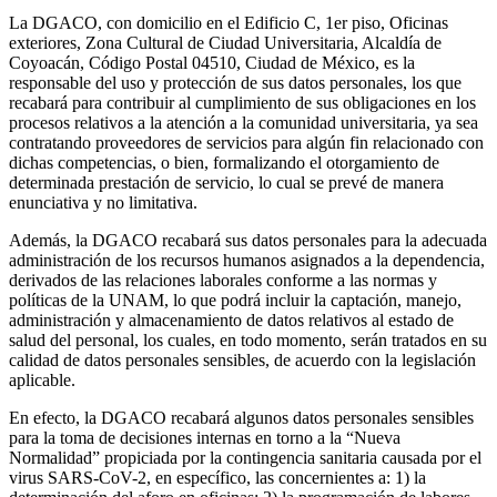
La DGACO, con domicilio en el Edificio C, 1er piso, Oficinas
exteriores, Zona Cultural de Ciudad Universitaria, Alcaldía de
Coyoacán, Código Postal 04510, Ciudad de México, es la
responsable del uso y protección de sus datos personales, los que
recabará para contribuir al cumplimiento de sus obligaciones en los
procesos relativos a la atención a la comunidad universitaria, ya sea
contratando proveedores de servicios para algún fin relacionado con
dichas competencias, o bien, formalizando el otorgamiento de
determinada prestación de servicio, lo cual se prevé de manera
enunciativa y no limitativa.
Además, la DGACO recabará sus datos personales para la adecuada
administración de los recursos humanos asignados a la dependencia,
derivados de las relaciones laborales conforme a las normas y
políticas de la UNAM, lo que podrá incluir la captación, manejo,
administración y almacenamiento de datos relativos al estado de
salud del personal, los cuales, en todo momento, serán tratados en su
calidad de datos personales sensibles, de acuerdo con la legislación
aplicable.
En efecto, la DGACO recabará algunos datos personales sensibles
para la toma de decisiones internas en torno a la “Nueva
Normalidad” propiciada por la contingencia sanitaria causada por el
virus SARS-CoV-2, en específico, las concernientes a: 1) la