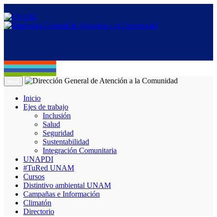
Menú
Inicio
Ejes de trabajo
Inclusión
Salud
Seguridad
Sustentabilidad
Integración Comunitaria
UNAPDI
#TuRed UNAM
Cursos
Distintivo ambiental UNAM
Campañas e Información
Climatón
Directorio