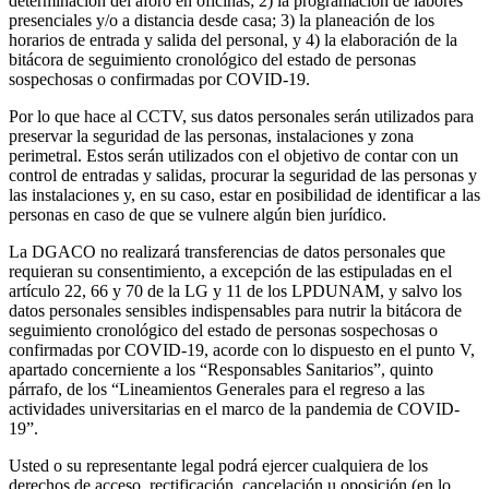
determinación del aforo en oficinas; 2) la programación de labores
presenciales y/o a distancia desde casa; 3) la planeación de los
horarios de entrada y salida del personal, y 4) la elaboración de la
bitácora de seguimiento cronológico del estado de personas
sospechosas o confirmadas por COVID-19.
Por lo que hace al CCTV, sus datos personales serán utilizados para
preservar la seguridad de las personas, instalaciones y zona
perimetral. Estos serán utilizados con el objetivo de contar con un
control de entradas y salidas, procurar la seguridad de las personas y
las instalaciones y, en su caso, estar en posibilidad de identificar a las
personas en caso de que se vulnere algún bien jurídico.
La DGACO no realizará transferencias de datos personales que
requieran su consentimiento, a excepción de las estipuladas en el
artículo 22, 66 y 70 de la LG y 11 de los LPDUNAM, y salvo los
datos personales sensibles indispensables para nutrir la bitácora de
seguimiento cronológico del estado de personas sospechosas o
confirmadas por COVID-19, acorde con lo dispuesto en el punto V,
apartado concerniente a los “Responsables Sanitarios”, quinto
párrafo, de los “Lineamientos Generales para el regreso a las
actividades universitarias en el marco de la pandemia de COVID-
19”.
Usted o su representante legal podrá ejercer cualquiera de los
derechos de acceso, rectificación, cancelación u oposición (en lo