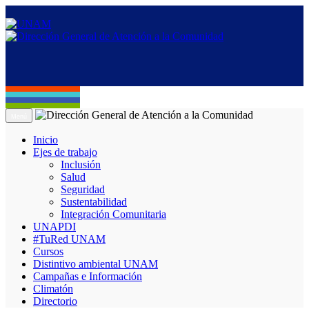
Menú
Inicio
Ejes de trabajo
Inclusión
Salud
Seguridad
Sustentabilidad
Integración Comunitaria
UNAPDI
#TuRed UNAM
Cursos
Distintivo ambiental UNAM
Campañas e Información
Climatón
Directorio