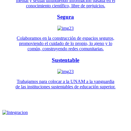
mental y sexual difundiendo información basada en el
conocimiento científico, libre de prejuicios.
Segura
Colaboramos en la construcción de espacios seguros,
promoviendo el cuidado de lo propio, lo ajeno y lo
común, construyendo redes comunitarias.
Sustentable
Trabajamos para colocar a la UNAM a la vanguardia
de las instituciones sustentables de educación superior.