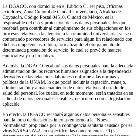
La DGACO, con domicilio en el Edificio C, 1er piso, Oficinas
exteriores, Zona Cultural de Ciudad Universitaria, Alcaldía de
Coyoacán, Código Postal 04510, Ciudad de México, es la
responsable del uso y protección de sus datos personales, los que
recabará para contribuir al cumplimiento de sus obligaciones en los
procesos relativos a la atención a la comunidad universitaria, ya sea
contratando proveedores de servicios para algún fin relacionado con
dichas competencias, o bien, formalizando el otorgamiento de
determinada prestación de servicio, lo cual se prevé de manera
enunciativa y no limitativa.
Además, la DGACO recabará sus datos personales para la adecuada
administración de los recursos humanos asignados a la dependencia,
derivados de las relaciones laborales conforme a las normas y
políticas de la UNAM, lo que podrá incluir la captación, manejo,
administración y almacenamiento de datos relativos al estado de
salud del personal, los cuales, en todo momento, serán tratados en su
calidad de datos personales sensibles, de acuerdo con la legislación
aplicable.
En efecto, la DGACO recabará algunos datos personales sensibles
para la toma de decisiones internas en torno a la “Nueva
Normalidad” propiciada por la contingencia sanitaria causada por el
virus SARS-CoV-2, en específico, las concernientes a: 1) la