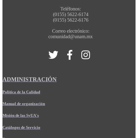
Teléfonos:
(0155) 5622-6174
(0155) 5622-6176
Correo electrónico:
comunidad@unam.mx
ADMINISTRACIÓN
Política de la Calidad
Manual de organización
Misión de las SyUA's
Catálogos de Servicio