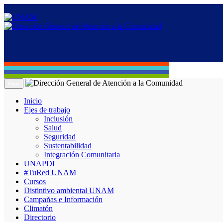
Menú
Inicio
Ejes de trabajo
Inclusión
Salud
Seguridad
Sustentabilidad
Integración Comunitaria
UNAPDI
#TuRed UNAM
Cursos
Distintivo ambiental UNAM
Campañas e Información
Climatón
Directorio