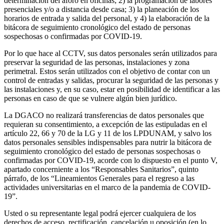
determinación del aforo en oficinas; 2) la programación de labores
presenciales y/o a distancia desde casa; 3) la planeación de los
horarios de entrada y salida del personal, y 4) la elaboración de la
bitácora de seguimiento cronológico del estado de personas
sospechosas o confirmadas por COVID-19.
Por lo que hace al CCTV, sus datos personales serán utilizados para
preservar la seguridad de las personas, instalaciones y zona
perimetral. Estos serán utilizados con el objetivo de contar con un
control de entradas y salidas, procurar la seguridad de las personas y
las instalaciones y, en su caso, estar en posibilidad de identificar a las
personas en caso de que se vulnere algún bien jurídico.
La DGACO no realizará transferencias de datos personales que
requieran su consentimiento, a excepción de las estipuladas en el
artículo 22, 66 y 70 de la LG y 11 de los LPDUNAM, y salvo los
datos personales sensibles indispensables para nutrir la bitácora de
seguimiento cronológico del estado de personas sospechosas o
confirmadas por COVID-19, acorde con lo dispuesto en el punto V,
apartado concerniente a los “Responsables Sanitarios”, quinto
párrafo, de los “Lineamientos Generales para el regreso a las
actividades universitarias en el marco de la pandemia de COVID-
19”.
Usted o su representante legal podrá ejercer cualquiera de los
derechos de acceso, rectificación, cancelación u oposición (en lo