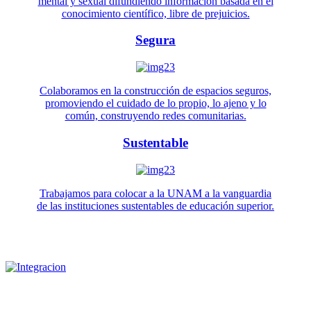
mental y sexual difundiendo información basada en el
conocimiento científico, libre de prejuicios.
Segura
Colaboramos en la construcción de espacios seguros,
promoviendo el cuidado de lo propio, lo ajeno y lo
común, construyendo redes comunitarias.
Sustentable
Trabajamos para colocar a la UNAM a la vanguardia
de las instituciones sustentables de educación superior.