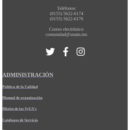
Teléfonos:
(0155) 5622-6174
(0155) 5622-6176
Correo electrónico:
comunidad@unam.mx
ADMINISTRACIÓN
Política de la Calidad
Manual de organización
Misión de las SyUA's
Catálogos de Servicio