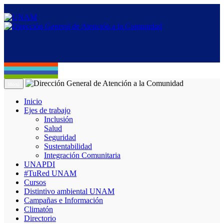
Menú
Inicio
Ejes de trabajo
Inclusión
Salud
Seguridad
Sustentabilidad
Integración Comunitaria
UNAPDI
#TuRed UNAM
Cursos
Distintivo ambiental UNAM
Campañas e Información
Climatón
Directorio