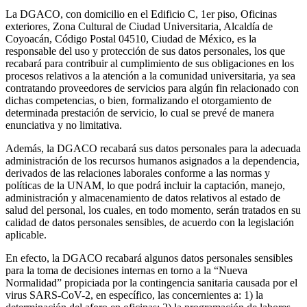
La DGACO, con domicilio en el Edificio C, 1er piso, Oficinas
exteriores, Zona Cultural de Ciudad Universitaria, Alcaldía de
Coyoacán, Código Postal 04510, Ciudad de México, es la
responsable del uso y protección de sus datos personales, los que
recabará para contribuir al cumplimiento de sus obligaciones en los
procesos relativos a la atención a la comunidad universitaria, ya sea
contratando proveedores de servicios para algún fin relacionado con
dichas competencias, o bien, formalizando el otorgamiento de
determinada prestación de servicio, lo cual se prevé de manera
enunciativa y no limitativa.
Además, la DGACO recabará sus datos personales para la adecuada
administración de los recursos humanos asignados a la dependencia,
derivados de las relaciones laborales conforme a las normas y
políticas de la UNAM, lo que podrá incluir la captación, manejo,
administración y almacenamiento de datos relativos al estado de
salud del personal, los cuales, en todo momento, serán tratados en su
calidad de datos personales sensibles, de acuerdo con la legislación
aplicable.
En efecto, la DGACO recabará algunos datos personales sensibles
para la toma de decisiones internas en torno a la “Nueva
Normalidad” propiciada por la contingencia sanitaria causada por el
virus SARS-CoV-2, en específico, las concernientes a: 1) la