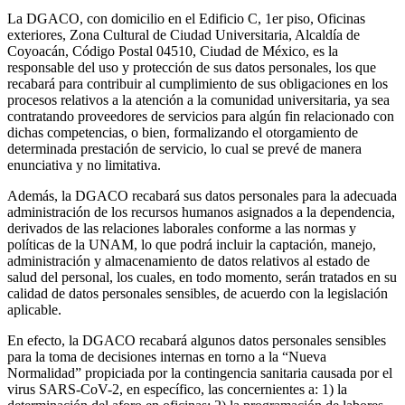
La DGACO, con domicilio en el Edificio C, 1er piso, Oficinas
exteriores, Zona Cultural de Ciudad Universitaria, Alcaldía de
Coyoacán, Código Postal 04510, Ciudad de México, es la
responsable del uso y protección de sus datos personales, los que
recabará para contribuir al cumplimiento de sus obligaciones en los
procesos relativos a la atención a la comunidad universitaria, ya sea
contratando proveedores de servicios para algún fin relacionado con
dichas competencias, o bien, formalizando el otorgamiento de
determinada prestación de servicio, lo cual se prevé de manera
enunciativa y no limitativa.
Además, la DGACO recabará sus datos personales para la adecuada
administración de los recursos humanos asignados a la dependencia,
derivados de las relaciones laborales conforme a las normas y
políticas de la UNAM, lo que podrá incluir la captación, manejo,
administración y almacenamiento de datos relativos al estado de
salud del personal, los cuales, en todo momento, serán tratados en su
calidad de datos personales sensibles, de acuerdo con la legislación
aplicable.
En efecto, la DGACO recabará algunos datos personales sensibles
para la toma de decisiones internas en torno a la “Nueva
Normalidad” propiciada por la contingencia sanitaria causada por el
virus SARS-CoV-2, en específico, las concernientes a: 1) la