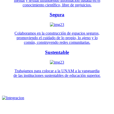
mental y sexual difundiendo información basada en el
conocimiento científico, libre de prejuicios.
Segura
Colaboramos en la construcción de espacios seguros,
promoviendo el cuidado de lo propio, lo ajeno y lo
común, construyendo redes comunitarias.
Sustentable
Trabajamos para colocar a la UNAM a la vanguardia
de las instituciones sustentables de educación superior.