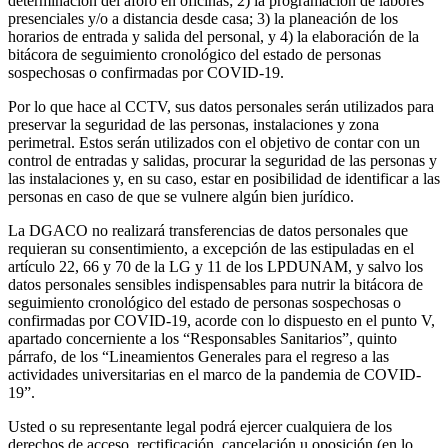
determinación del aforo en oficinas; 2) la programación de labores
presenciales y/o a distancia desde casa; 3) la planeación de los
horarios de entrada y salida del personal, y 4) la elaboración de la
bitácora de seguimiento cronológico del estado de personas
sospechosas o confirmadas por COVID-19.
Por lo que hace al CCTV, sus datos personales serán utilizados para
preservar la seguridad de las personas, instalaciones y zona
perimetral. Estos serán utilizados con el objetivo de contar con un
control de entradas y salidas, procurar la seguridad de las personas y
las instalaciones y, en su caso, estar en posibilidad de identificar a las
personas en caso de que se vulnere algún bien jurídico.
La DGACO no realizará transferencias de datos personales que
requieran su consentimiento, a excepción de las estipuladas en el
artículo 22, 66 y 70 de la LG y 11 de los LPDUNAM, y salvo los
datos personales sensibles indispensables para nutrir la bitácora de
seguimiento cronológico del estado de personas sospechosas o
confirmadas por COVID-19, acorde con lo dispuesto en el punto V,
apartado concerniente a los “Responsables Sanitarios”, quinto
párrafo, de los “Lineamientos Generales para el regreso a las
actividades universitarias en el marco de la pandemia de COVID-
19”.
Usted o su representante legal podrá ejercer cualquiera de los
derechos de acceso, rectificación, cancelación u oposición (en lo