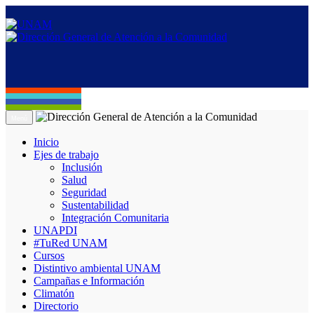
Menú
Inicio
Ejes de trabajo
Inclusión
Salud
Seguridad
Sustentabilidad
Integración Comunitaria
UNAPDI
#TuRed UNAM
Cursos
Distintivo ambiental UNAM
Campañas e Información
Climatón
Directorio