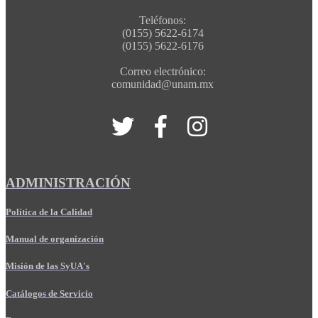
Teléfonos:
(0155) 5622-6174
(0155) 5622-6176
Correo electrónico:
comunidad@unam.mx
ADMINISTRACIÓN
Política de la Calidad
Manual de organización
Misión de las SyUA's
Catálogos de Servicio