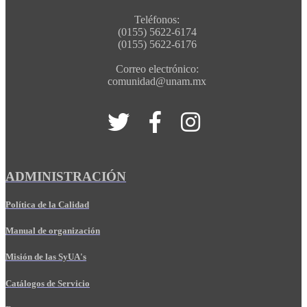
Teléfonos:
(0155) 5622-6174
(0155) 5622-6176
Correo electrónico:
comunidad@unam.mx
ADMINISTRACIÓN
Política de la Calidad
Manual de organización
Misión de las SyUA's
Catálogos de Servicio