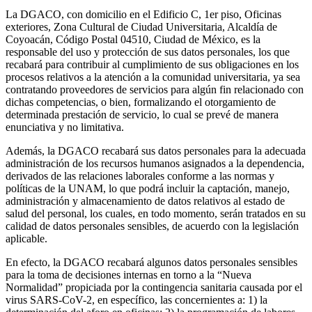
La DGACO, con domicilio en el Edificio C, 1er piso, Oficinas
exteriores, Zona Cultural de Ciudad Universitaria, Alcaldía de
Coyoacán, Código Postal 04510, Ciudad de México, es la
responsable del uso y protección de sus datos personales, los que
recabará para contribuir al cumplimiento de sus obligaciones en los
procesos relativos a la atención a la comunidad universitaria, ya sea
contratando proveedores de servicios para algún fin relacionado con
dichas competencias, o bien, formalizando el otorgamiento de
determinada prestación de servicio, lo cual se prevé de manera
enunciativa y no limitativa.
Además, la DGACO recabará sus datos personales para la adecuada
administración de los recursos humanos asignados a la dependencia,
derivados de las relaciones laborales conforme a las normas y
políticas de la UNAM, lo que podrá incluir la captación, manejo,
administración y almacenamiento de datos relativos al estado de
salud del personal, los cuales, en todo momento, serán tratados en su
calidad de datos personales sensibles, de acuerdo con la legislación
aplicable.
En efecto, la DGACO recabará algunos datos personales sensibles
para la toma de decisiones internas en torno a la “Nueva
Normalidad” propiciada por la contingencia sanitaria causada por el
virus SARS-CoV-2, en específico, las concernientes a: 1) la