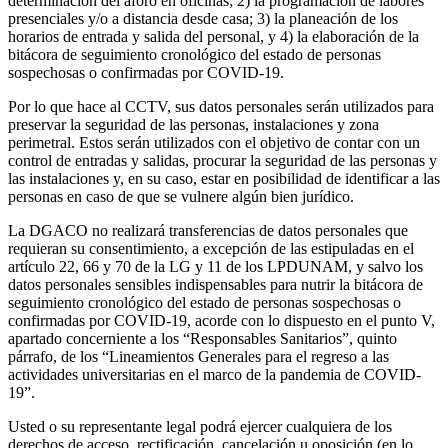
determinación del aforo en oficinas; 2) la programación de labores
presenciales y/o a distancia desde casa; 3) la planeación de los
horarios de entrada y salida del personal, y 4) la elaboración de la
bitácora de seguimiento cronológico del estado de personas
sospechosas o confirmadas por COVID-19.
Por lo que hace al CCTV, sus datos personales serán utilizados para
preservar la seguridad de las personas, instalaciones y zona
perimetral. Estos serán utilizados con el objetivo de contar con un
control de entradas y salidas, procurar la seguridad de las personas y
las instalaciones y, en su caso, estar en posibilidad de identificar a las
personas en caso de que se vulnere algún bien jurídico.
La DGACO no realizará transferencias de datos personales que
requieran su consentimiento, a excepción de las estipuladas en el
artículo 22, 66 y 70 de la LG y 11 de los LPDUNAM, y salvo los
datos personales sensibles indispensables para nutrir la bitácora de
seguimiento cronológico del estado de personas sospechosas o
confirmadas por COVID-19, acorde con lo dispuesto en el punto V,
apartado concerniente a los “Responsables Sanitarios”, quinto
párrafo, de los “Lineamientos Generales para el regreso a las
actividades universitarias en el marco de la pandemia de COVID-
19”.
Usted o su representante legal podrá ejercer cualquiera de los
derechos de acceso, rectificación, cancelación u oposición (en lo