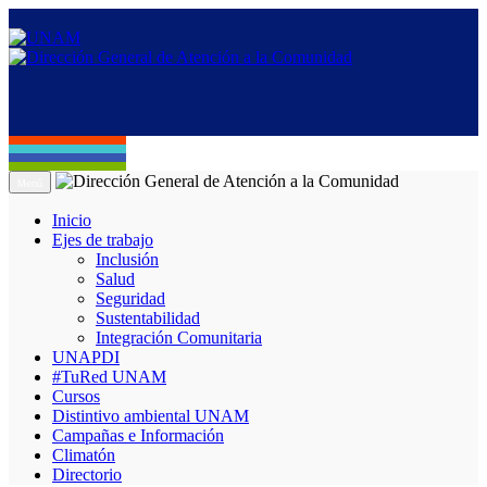
Menú
Inicio
Ejes de trabajo
Inclusión
Salud
Seguridad
Sustentabilidad
Integración Comunitaria
UNAPDI
#TuRed UNAM
Cursos
Distintivo ambiental UNAM
Campañas e Información
Climatón
Directorio