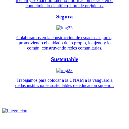
mental y sexual difundiendo información basada en el
conocimiento científico, libre de prejuicios.
Segura
Colaboramos en la construcción de espacios seguros,
promoviendo el cuidado de lo propio, lo ajeno y lo
común, construyendo redes comunitarias.
Sustentable
Trabajamos para colocar a la UNAM a la vanguardia
de las instituciones sustentables de educación superior.