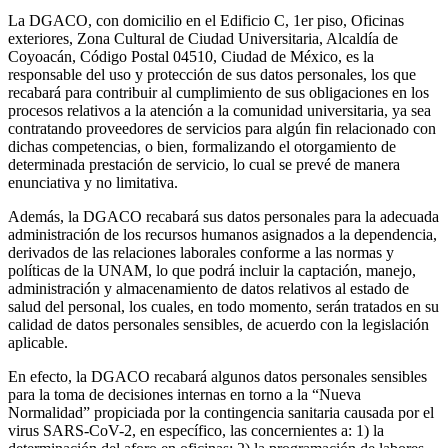
La DGACO, con domicilio en el Edificio C, 1er piso, Oficinas
exteriores, Zona Cultural de Ciudad Universitaria, Alcaldía de
Coyoacán, Código Postal 04510, Ciudad de México, es la
responsable del uso y protección de sus datos personales, los que
recabará para contribuir al cumplimiento de sus obligaciones en los
procesos relativos a la atención a la comunidad universitaria, ya sea
contratando proveedores de servicios para algún fin relacionado con
dichas competencias, o bien, formalizando el otorgamiento de
determinada prestación de servicio, lo cual se prevé de manera
enunciativa y no limitativa.
Además, la DGACO recabará sus datos personales para la adecuada
administración de los recursos humanos asignados a la dependencia,
derivados de las relaciones laborales conforme a las normas y
políticas de la UNAM, lo que podrá incluir la captación, manejo,
administración y almacenamiento de datos relativos al estado de
salud del personal, los cuales, en todo momento, serán tratados en su
calidad de datos personales sensibles, de acuerdo con la legislación
aplicable.
En efecto, la DGACO recabará algunos datos personales sensibles
para la toma de decisiones internas en torno a la “Nueva
Normalidad” propiciada por la contingencia sanitaria causada por el
virus SARS-CoV-2, en específico, las concernientes a: 1) la