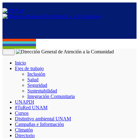
Menú
Inicio
Ejes de trabajo
Inclusión
Salud
Seguridad
Sustentabilidad
Integración Comunitaria
UNAPDI
#TuRed UNAM
Cursos
Distintivo ambiental UNAM
Campañas e Información
Climatón
Directorio