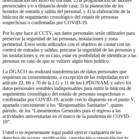
determinación del aforo en oficinas; 2) la programación de labores
presenciales y/o a distancia desde casa; 3) la planeación de los
horarios de entrada y salida del personal, y 4) la elaboración de la
bitácora de seguimiento cronológico del estado de personas
sospechosas o confirmadas por COVID-19.
Por lo que hace al CCTV, sus datos personales serán utilizados para
preservar la seguridad de las personas, instalaciones y zona
perimetral. Estos serán utilizados con el objetivo de contar con un
control de entradas y salidas, procurar la seguridad de las personas y
las instalaciones y, en su caso, estar en posibilidad de identificar a las
personas en caso de que se vulnere algún bien jurídico.
La DGACO no realizará transferencias de datos personales que
requieran su consentimiento, a excepción de las estipuladas en el
artículo 22, 66 y 70 de la LG y 11 de los LPDUNAM, y salvo los
datos personales sensibles indispensables para nutrir la bitácora de
seguimiento cronológico del estado de personas sospechosas o
confirmadas por COVID-19, acorde con lo dispuesto en el punto V,
apartado concerniente a los “Responsables Sanitarios”, quinto
párrafo, de los “Lineamientos Generales para el regreso a las
actividades universitarias en el marco de la pandemia de COVID-
19”.
Usted o su representante legal podrá ejercer cualquiera de los
derechos de acceso, rectificación, cancelación u oposición (en lo