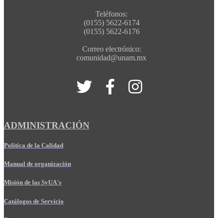
Teléfonos:
(0155) 5622-6174
(0155) 5622-6176
Correo electrónico:
comunidad@unam.mx
ADMINISTRACIÓN
Política de la Calidad
Manual de organización
Misión de las SyUA's
Catálogos de Servicio