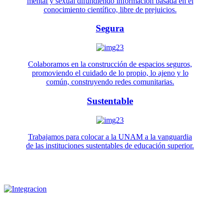
mental y sexual difundiendo información basada en el
conocimiento científico, libre de prejuicios.
Segura
Colaboramos en la construcción de espacios seguros,
promoviendo el cuidado de lo propio, lo ajeno y lo
común, construyendo redes comunitarias.
Sustentable
Trabajamos para colocar a la UNAM a la vanguardia
de las instituciones sustentables de educación superior.