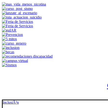
InclusiÃ³n