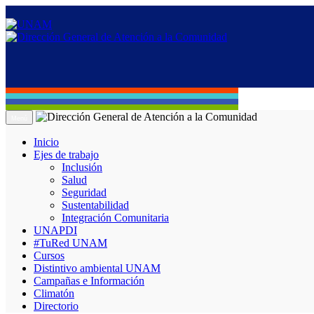
Menú
Inicio
Ejes de trabajo
Inclusión
Salud
Seguridad
Sustentabilidad
Integración Comunitaria
UNAPDI
#TuRed UNAM
Cursos
Distintivo ambiental UNAM
Campañas e Información
Climatón
Directorio