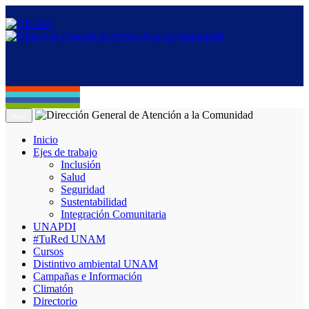
Menú
Inicio
Ejes de trabajo
Inclusión
Salud
Seguridad
Sustentabilidad
Integración Comunitaria
UNAPDI
#TuRed UNAM
Cursos
Distintivo ambiental UNAM
Campañas e Información
Climatón
Directorio