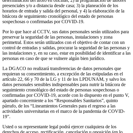
determinación del aforo en oficinas; 2) la programación de labores
presenciales y/o a distancia desde casa; 3) la planeación de los
horarios de entrada y salida del personal, y 4) la elaboración de la
bitácora de seguimiento cronológico del estado de personas
sospechosas o confirmadas por COVID-19.
Por lo que hace al CCTV, sus datos personales serán utilizados para
preservar la seguridad de las personas, instalaciones y zona
perimetral. Estos serán utilizados con el objetivo de contar con un
control de entradas y salidas, procurar la seguridad de las personas y
las instalaciones y, en su caso, estar en posibilidad de identificar a las
personas en caso de que se vulnere algún bien jurídico.
La DGACO no realizará transferencias de datos personales que
requieran su consentimiento, a excepción de las estipuladas en el
artículo 22, 66 y 70 de la LG y 11 de los LPDUNAM, y salvo los
datos personales sensibles indispensables para nutrir la bitácora de
seguimiento cronológico del estado de personas sospechosas o
confirmadas por COVID-19, acorde con lo dispuesto en el punto V,
apartado concerniente a los “Responsables Sanitarios”, quinto
párrafo, de los “Lineamientos Generales para el regreso a las
actividades universitarias en el marco de la pandemia de COVID-
19”.
Usted o su representante legal podrá ejercer cualquiera de los
derechos de acceso, rectificación, cancelación u oposición (en lo