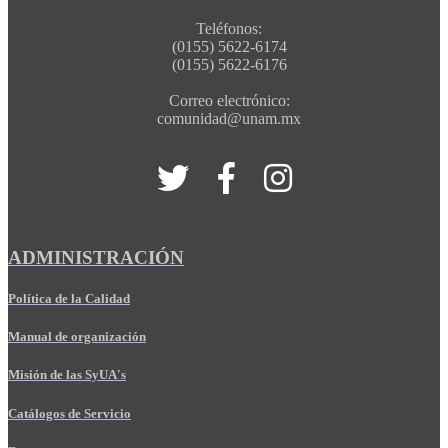
Teléfonos:
(0155) 5622-6174
(0155) 5622-6176
Correo electrónico:
comunidad@unam.mx
ADMINISTRACIÓN
Política de la Calidad
Manual de organización
Misión de las SyUA's
Catálogos de Servicio