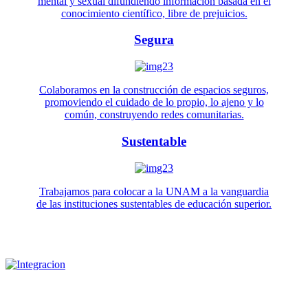
mental y sexual difundiendo información basada en el
conocimiento científico, libre de prejuicios.
Segura
Colaboramos en la construcción de espacios seguros,
promoviendo el cuidado de lo propio, lo ajeno y lo
común, construyendo redes comunitarias.
Sustentable
Trabajamos para colocar a la UNAM a la vanguardia
de las instituciones sustentables de educación superior.