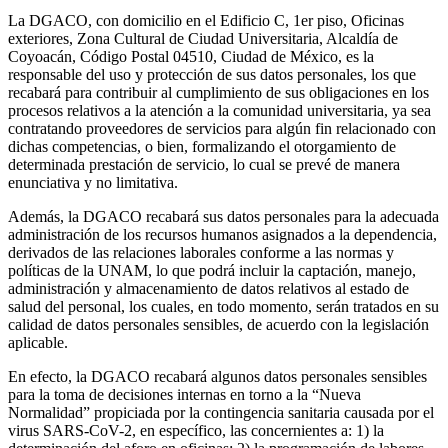
La DGACO, con domicilio en el Edificio C, 1er piso, Oficinas
exteriores, Zona Cultural de Ciudad Universitaria, Alcaldía de
Coyoacán, Código Postal 04510, Ciudad de México, es la
responsable del uso y protección de sus datos personales, los que
recabará para contribuir al cumplimiento de sus obligaciones en los
procesos relativos a la atención a la comunidad universitaria, ya sea
contratando proveedores de servicios para algún fin relacionado con
dichas competencias, o bien, formalizando el otorgamiento de
determinada prestación de servicio, lo cual se prevé de manera
enunciativa y no limitativa.
Además, la DGACO recabará sus datos personales para la adecuada
administración de los recursos humanos asignados a la dependencia,
derivados de las relaciones laborales conforme a las normas y
políticas de la UNAM, lo que podrá incluir la captación, manejo,
administración y almacenamiento de datos relativos al estado de
salud del personal, los cuales, en todo momento, serán tratados en su
calidad de datos personales sensibles, de acuerdo con la legislación
aplicable.
En efecto, la DGACO recabará algunos datos personales sensibles
para la toma de decisiones internas en torno a la “Nueva
Normalidad” propiciada por la contingencia sanitaria causada por el
virus SARS-CoV-2, en específico, las concernientes a: 1) la