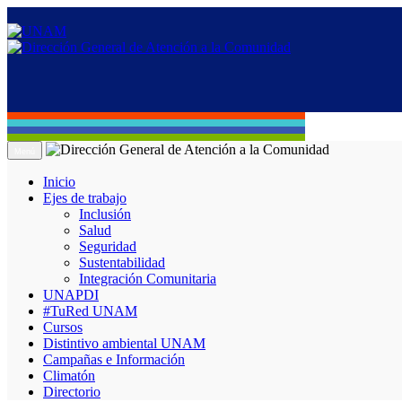
Menú
Inicio
Ejes de trabajo
Inclusión
Salud
Seguridad
Sustentabilidad
Integración Comunitaria
UNAPDI
#TuRed UNAM
Cursos
Distintivo ambiental UNAM
Campañas e Información
Climatón
Directorio