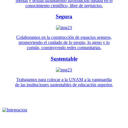
mental y sexual difundiendo información basada en el
conocimiento científico, libre de prejuicios.
Segura
Colaboramos en la construcción de espacios seguros,
promoviendo el cuidado de lo propio, lo ajeno y lo
común, construyendo redes comunitarias.
Sustentable
Trabajamos para colocar a la UNAM a la vanguardia
de las instituciones sustentables de educación superior.