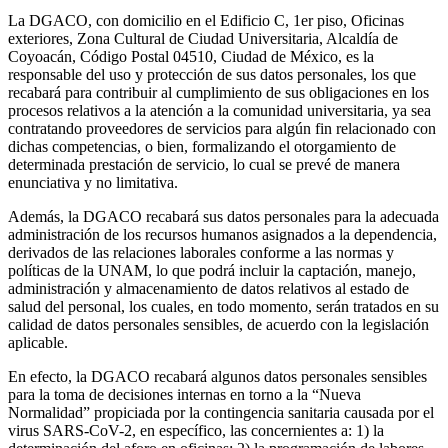
La DGACO, con domicilio en el Edificio C, 1er piso, Oficinas
exteriores, Zona Cultural de Ciudad Universitaria, Alcaldía de
Coyoacán, Código Postal 04510, Ciudad de México, es la
responsable del uso y protección de sus datos personales, los que
recabará para contribuir al cumplimiento de sus obligaciones en los
procesos relativos a la atención a la comunidad universitaria, ya sea
contratando proveedores de servicios para algún fin relacionado con
dichas competencias, o bien, formalizando el otorgamiento de
determinada prestación de servicio, lo cual se prevé de manera
enunciativa y no limitativa.
Además, la DGACO recabará sus datos personales para la adecuada
administración de los recursos humanos asignados a la dependencia,
derivados de las relaciones laborales conforme a las normas y
políticas de la UNAM, lo que podrá incluir la captación, manejo,
administración y almacenamiento de datos relativos al estado de
salud del personal, los cuales, en todo momento, serán tratados en su
calidad de datos personales sensibles, de acuerdo con la legislación
aplicable.
En efecto, la DGACO recabará algunos datos personales sensibles
para la toma de decisiones internas en torno a la “Nueva
Normalidad” propiciada por la contingencia sanitaria causada por el
virus SARS-CoV-2, en específico, las concernientes a: 1) la