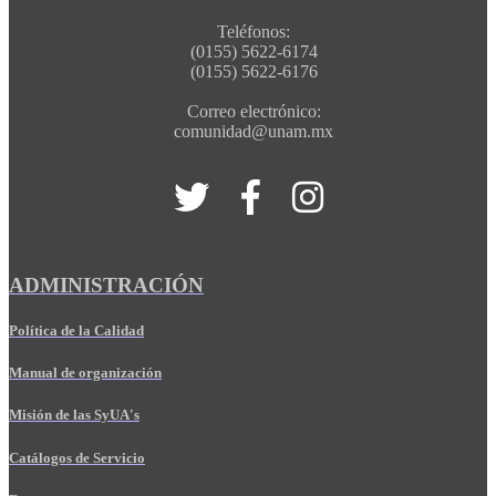
Teléfonos:
(0155) 5622-6174
(0155) 5622-6176
Correo electrónico:
comunidad@unam.mx
ADMINISTRACIÓN
Política de la Calidad
Manual de organización
Misión de las SyUA's
Catálogos de Servicio