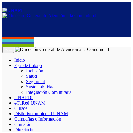
Menú
Inicio
Ejes de trabajo
Inclusión
Salud
Seguridad
Sustentabilidad
Integración Comunitaria
UNAPDI
#TuRed UNAM
Cursos
Distintivo ambiental UNAM
Campañas e Información
Climatón
Directorio