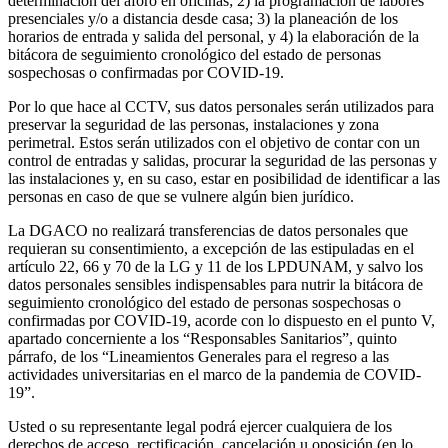
determinación del aforo en oficinas; 2) la programación de labores
presenciales y/o a distancia desde casa; 3) la planeación de los
horarios de entrada y salida del personal, y 4) la elaboración de la
bitácora de seguimiento cronológico del estado de personas
sospechosas o confirmadas por COVID-19.
Por lo que hace al CCTV, sus datos personales serán utilizados para
preservar la seguridad de las personas, instalaciones y zona
perimetral. Estos serán utilizados con el objetivo de contar con un
control de entradas y salidas, procurar la seguridad de las personas y
las instalaciones y, en su caso, estar en posibilidad de identificar a las
personas en caso de que se vulnere algún bien jurídico.
La DGACO no realizará transferencias de datos personales que
requieran su consentimiento, a excepción de las estipuladas en el
artículo 22, 66 y 70 de la LG y 11 de los LPDUNAM, y salvo los
datos personales sensibles indispensables para nutrir la bitácora de
seguimiento cronológico del estado de personas sospechosas o
confirmadas por COVID-19, acorde con lo dispuesto en el punto V,
apartado concerniente a los “Responsables Sanitarios”, quinto
párrafo, de los “Lineamientos Generales para el regreso a las
actividades universitarias en el marco de la pandemia de COVID-
19”.
Usted o su representante legal podrá ejercer cualquiera de los
derechos de acceso, rectificación, cancelación u oposición (en lo