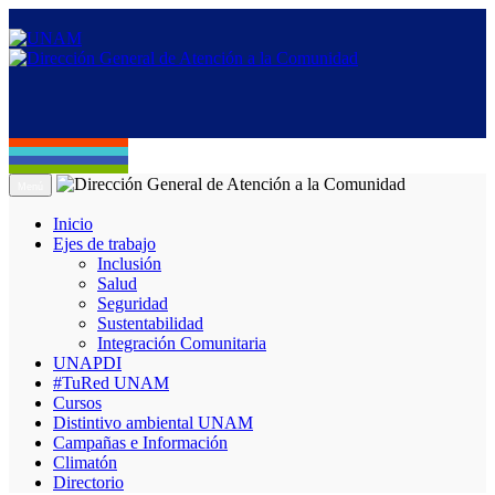
Menú
Inicio
Ejes de trabajo
Inclusión
Salud
Seguridad
Sustentabilidad
Integración Comunitaria
UNAPDI
#TuRed UNAM
Cursos
Distintivo ambiental UNAM
Campañas e Información
Climatón
Directorio