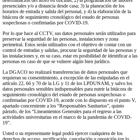
determinación del aforo en oficinas; 2) la programación de labores
presenciales y/o a distancia desde casa; 3) la planeación de los
horarios de entrada y salida del personal, y 4) la elaboración de la
bitácora de seguimiento cronológico del estado de personas
sospechosas o confirmadas por COVID-19.
Por lo que hace al CCTV, sus datos personales serán utilizados para
preservar la seguridad de las personas, instalaciones y zona
perimetral. Estos serán utilizados con el objetivo de contar con un
control de entradas y salidas, procurar la seguridad de las personas y
las instalaciones y, en su caso, estar en posibilidad de identificar a las
personas en caso de que se vulnere algún bien jurídico.
La DGACO no realizará transferencias de datos personales que
requieran su consentimiento, a excepción de las estipuladas en el
artículo 22, 66 y 70 de la LG y 11 de los LPDUNAM, y salvo los
datos personales sensibles indispensables para nutrir la bitácora de
seguimiento cronológico del estado de personas sospechosas o
confirmadas por COVID-19, acorde con lo dispuesto en el punto V,
apartado concerniente a los “Responsables Sanitarios”, quinto
párrafo, de los “Lineamientos Generales para el regreso a las
actividades universitarias en el marco de la pandemia de COVID-
19”.
Usted o su representante legal podrá ejercer cualquiera de los
derechos de acceso, rectificación, cancelación u oposición (en lo