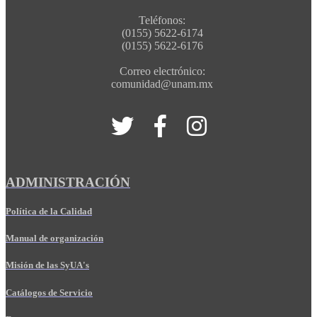
Teléfonos:
(0155) 5622-6174
(0155) 5622-6176
Correo electrónico:
comunidad@unam.mx
ADMINISTRACIÓN
Política de la Calidad
Manual de organización
Misión de las SyUA's
Catálogos de Servicio