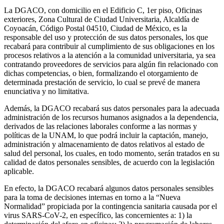
La DGACO, con domicilio en el Edificio C, 1er piso, Oficinas
exteriores, Zona Cultural de Ciudad Universitaria, Alcaldía de
Coyoacán, Código Postal 04510, Ciudad de México, es la
responsable del uso y protección de sus datos personales, los que
recabará para contribuir al cumplimiento de sus obligaciones en los
procesos relativos a la atención a la comunidad universitaria, ya sea
contratando proveedores de servicios para algún fin relacionado con
dichas competencias, o bien, formalizando el otorgamiento de
determinada prestación de servicio, lo cual se prevé de manera
enunciativa y no limitativa.
Además, la DGACO recabará sus datos personales para la adecuada
administración de los recursos humanos asignados a la dependencia,
derivados de las relaciones laborales conforme a las normas y
políticas de la UNAM, lo que podrá incluir la captación, manejo,
administración y almacenamiento de datos relativos al estado de
salud del personal, los cuales, en todo momento, serán tratados en su
calidad de datos personales sensibles, de acuerdo con la legislación
aplicable.
En efecto, la DGACO recabará algunos datos personales sensibles
para la toma de decisiones internas en torno a la “Nueva
Normalidad” propiciada por la contingencia sanitaria causada por el
virus SARS-CoV-2, en específico, las concernientes a: 1) la