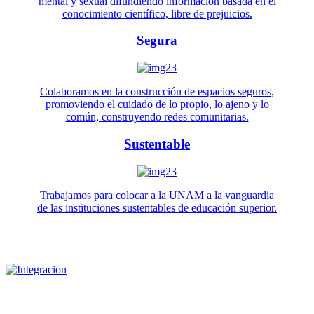
mental y sexual difundiendo información basada en el
conocimiento científico, libre de prejuicios.
Segura
Colaboramos en la construcción de espacios seguros,
promoviendo el cuidado de lo propio, lo ajeno y lo
común, construyendo redes comunitarias.
Sustentable
Trabajamos para colocar a la UNAM a la vanguardia
de las instituciones sustentables de educación superior.