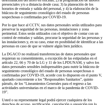
determinación del aforo en oficinas; 2) la programación de labores
presenciales y/o a distancia desde casa; 3) la planeación de los
horarios de entrada y salida del personal, y 4) la elaboración de la
bitácora de seguimiento cronológico del estado de personas
sospechosas o confirmadas por COVID-19.
Por lo que hace al CCTV, sus datos personales serán utilizados para
preservar la seguridad de las personas, instalaciones y zona
perimetral. Estos serán utilizados con el objetivo de contar con un
control de entradas y salidas, procurar la seguridad de las personas y
las instalaciones y, en su caso, estar en posibilidad de identificar a las
personas en caso de que se vulnere algún bien jurídico.
La DGACO no realizará transferencias de datos personales que
requieran su consentimiento, a excepción de las estipuladas en el
artículo 22, 66 y 70 de la LG y 11 de los LPDUNAM, y salvo los
datos personales sensibles indispensables para nutrir la bitácora de
seguimiento cronológico del estado de personas sospechosas o
confirmadas por COVID-19, acorde con lo dispuesto en el punto V,
apartado concerniente a los “Responsables Sanitarios”, quinto
párrafo, de los “Lineamientos Generales para el regreso a las
actividades universitarias en el marco de la pandemia de COVID-
19”.
Usted o su representante legal podrá ejercer cualquiera de los
derechos de acceso, rectificación, cancelación u oposición (en lo