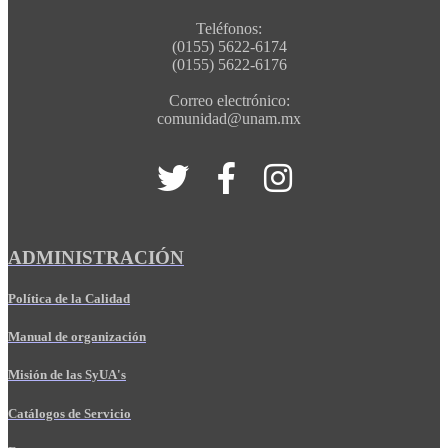
Teléfonos:
(0155) 5622-6174
(0155) 5622-6176
Correo electrónico:
comunidad@unam.mx
ADMINISTRACIÓN
Política de la Calidad
Manual de organización
Misión de las SyUA's
Catálogos de Servicio