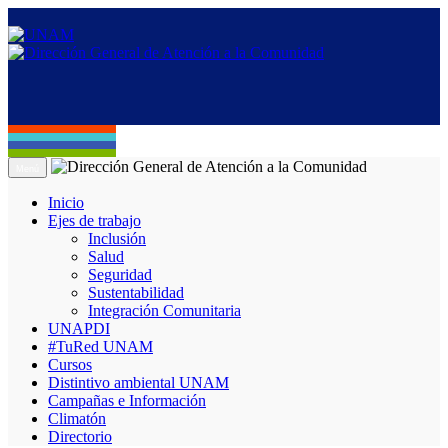
Menú
Inicio
Ejes de trabajo
Inclusión
Salud
Seguridad
Sustentabilidad
Integración Comunitaria
UNAPDI
#TuRed UNAM
Cursos
Distintivo ambiental UNAM
Campañas e Información
Climatón
Directorio