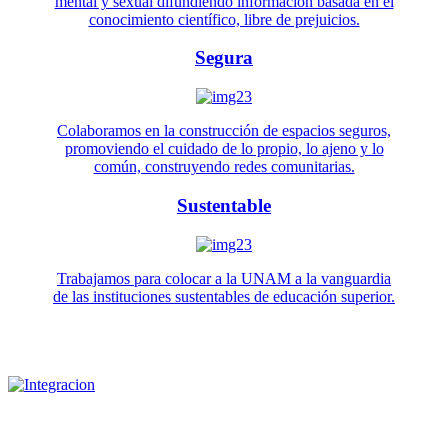
mental y sexual difundiendo información basada en el
conocimiento científico, libre de prejuicios.
Segura
Colaboramos en la construcción de espacios seguros,
promoviendo el cuidado de lo propio, lo ajeno y lo
común, construyendo redes comunitarias.
Sustentable
Trabajamos para colocar a la UNAM a la vanguardia
de las instituciones sustentables de educación superior.