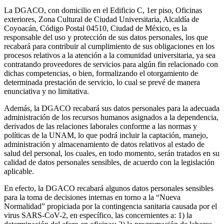
La DGACO, con domicilio en el Edificio C, 1er piso, Oficinas
exteriores, Zona Cultural de Ciudad Universitaria, Alcaldía de
Coyoacán, Código Postal 04510, Ciudad de México, es la
responsable del uso y protección de sus datos personales, los que
recabará para contribuir al cumplimiento de sus obligaciones en los
procesos relativos a la atención a la comunidad universitaria, ya sea
contratando proveedores de servicios para algún fin relacionado con
dichas competencias, o bien, formalizando el otorgamiento de
determinada prestación de servicio, lo cual se prevé de manera
enunciativa y no limitativa.
Además, la DGACO recabará sus datos personales para la adecuada
administración de los recursos humanos asignados a la dependencia,
derivados de las relaciones laborales conforme a las normas y
políticas de la UNAM, lo que podrá incluir la captación, manejo,
administración y almacenamiento de datos relativos al estado de
salud del personal, los cuales, en todo momento, serán tratados en su
calidad de datos personales sensibles, de acuerdo con la legislación
aplicable.
En efecto, la DGACO recabará algunos datos personales sensibles
para la toma de decisiones internas en torno a la “Nueva
Normalidad” propiciada por la contingencia sanitaria causada por el
virus SARS-CoV-2, en específico, las concernientes a: 1) la