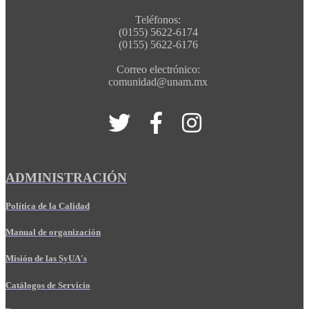
Teléfonos:
(0155) 5622-6174
(0155) 5622-6176
Correo electrónico:
comunidad@unam.mx
ADMINISTRACIÓN
Política de la Calidad
Manual de organización
Misión de las SyUA's
Catálogos de Servicio