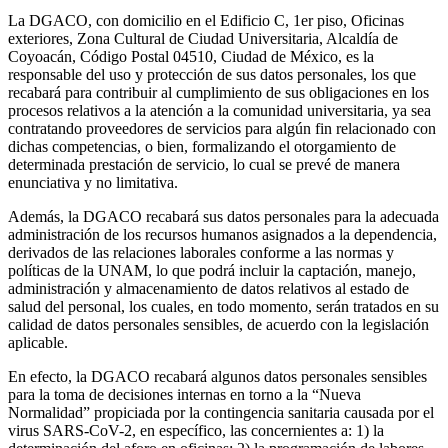
La DGACO, con domicilio en el Edificio C, 1er piso, Oficinas
exteriores, Zona Cultural de Ciudad Universitaria, Alcaldía de
Coyoacán, Código Postal 04510, Ciudad de México, es la
responsable del uso y protección de sus datos personales, los que
recabará para contribuir al cumplimiento de sus obligaciones en los
procesos relativos a la atención a la comunidad universitaria, ya sea
contratando proveedores de servicios para algún fin relacionado con
dichas competencias, o bien, formalizando el otorgamiento de
determinada prestación de servicio, lo cual se prevé de manera
enunciativa y no limitativa.
Además, la DGACO recabará sus datos personales para la adecuada
administración de los recursos humanos asignados a la dependencia,
derivados de las relaciones laborales conforme a las normas y
políticas de la UNAM, lo que podrá incluir la captación, manejo,
administración y almacenamiento de datos relativos al estado de
salud del personal, los cuales, en todo momento, serán tratados en su
calidad de datos personales sensibles, de acuerdo con la legislación
aplicable.
En efecto, la DGACO recabará algunos datos personales sensibles
para la toma de decisiones internas en torno a la “Nueva
Normalidad” propiciada por la contingencia sanitaria causada por el
virus SARS-CoV-2, en específico, las concernientes a: 1) la