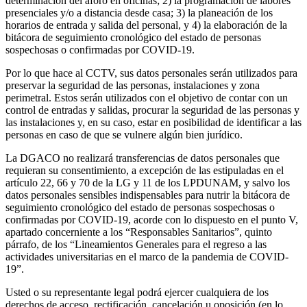
determinación del aforo en oficinas; 2) la programación de labores
presenciales y/o a distancia desde casa; 3) la planeación de los
horarios de entrada y salida del personal, y 4) la elaboración de la
bitácora de seguimiento cronológico del estado de personas
sospechosas o confirmadas por COVID-19.
Por lo que hace al CCTV, sus datos personales serán utilizados para
preservar la seguridad de las personas, instalaciones y zona
perimetral. Estos serán utilizados con el objetivo de contar con un
control de entradas y salidas, procurar la seguridad de las personas y
las instalaciones y, en su caso, estar en posibilidad de identificar a las
personas en caso de que se vulnere algún bien jurídico.
La DGACO no realizará transferencias de datos personales que
requieran su consentimiento, a excepción de las estipuladas en el
artículo 22, 66 y 70 de la LG y 11 de los LPDUNAM, y salvo los
datos personales sensibles indispensables para nutrir la bitácora de
seguimiento cronológico del estado de personas sospechosas o
confirmadas por COVID-19, acorde con lo dispuesto en el punto V,
apartado concerniente a los “Responsables Sanitarios”, quinto
párrafo, de los “Lineamientos Generales para el regreso a las
actividades universitarias en el marco de la pandemia de COVID-
19”.
Usted o su representante legal podrá ejercer cualquiera de los
derechos de acceso, rectificación, cancelación u oposición (en lo