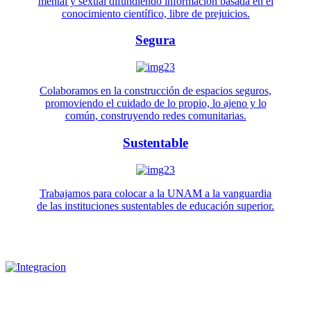
mental y sexual difundiendo información basada en el
conocimiento científico, libre de prejuicios.
Segura
Colaboramos en la construcción de espacios seguros,
promoviendo el cuidado de lo propio, lo ajeno y lo
común, construyendo redes comunitarias.
Sustentable
Trabajamos para colocar a la UNAM a la vanguardia
de las instituciones sustentables de educación superior.