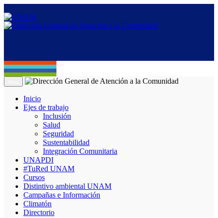
Menú
Inicio
Ejes de trabajo
Inclusión
Salud
Seguridad
Sustentabilidad
Integración Comunitaria
UNAPDI
#TuRed UNAM
Cursos
Distintivo ambiental UNAM
Campañas e Información
Climatón
Directorio