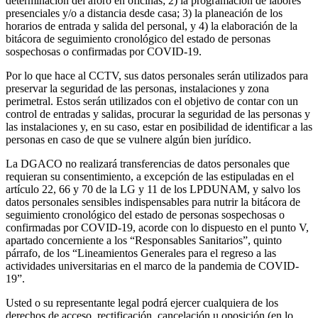
determinación del aforo en oficinas; 2) la programación de labores
presenciales y/o a distancia desde casa; 3) la planeación de los
horarios de entrada y salida del personal, y 4) la elaboración de la
bitácora de seguimiento cronológico del estado de personas
sospechosas o confirmadas por COVID-19.
Por lo que hace al CCTV, sus datos personales serán utilizados para
preservar la seguridad de las personas, instalaciones y zona
perimetral. Estos serán utilizados con el objetivo de contar con un
control de entradas y salidas, procurar la seguridad de las personas y
las instalaciones y, en su caso, estar en posibilidad de identificar a las
personas en caso de que se vulnere algún bien jurídico.
La DGACO no realizará transferencias de datos personales que
requieran su consentimiento, a excepción de las estipuladas en el
artículo 22, 66 y 70 de la LG y 11 de los LPDUNAM, y salvo los
datos personales sensibles indispensables para nutrir la bitácora de
seguimiento cronológico del estado de personas sospechosas o
confirmadas por COVID-19, acorde con lo dispuesto en el punto V,
apartado concerniente a los “Responsables Sanitarios”, quinto
párrafo, de los “Lineamientos Generales para el regreso a las
actividades universitarias en el marco de la pandemia de COVID-
19”.
Usted o su representante legal podrá ejercer cualquiera de los
derechos de acceso, rectificación, cancelación u oposición (en lo