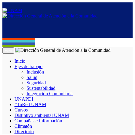
Menú
Inicio
Ejes de trabajo
Inclusión
Salud
Seguridad
Sustentabilidad
Integración Comunitaria
UNAPDI
#TuRed UNAM
Cursos
Distintivo ambiental UNAM
Campañas e Información
Climatón
Directorio