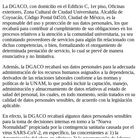
La DGACO, con domicilio en el Edificio C, 1er piso, Oficinas
exteriores, Zona Cultural de Ciudad Universitaria, Alcaldía de
Coyoacán, Código Postal 04510, Ciudad de México, es la
responsable del uso y protección de sus datos personales, los que
recabará para contribuir al cumplimiento de sus obligaciones en los
procesos relativos a la atención a la comunidad universitaria, ya sea
contratando proveedores de servicios para algún fin relacionado con
dichas competencias, o bien, formalizando el otorgamiento de
determinada prestación de servicio, lo cual se prevé de manera
enunciativa y no limitativa.
Además, la DGACO recabará sus datos personales para la adecuada
administración de los recursos humanos asignados a la dependencia,
derivados de las relaciones laborales conforme a las normas y
políticas de la UNAM, lo que podrá incluir la captación, manejo,
administración y almacenamiento de datos relativos al estado de
salud del personal, los cuales, en todo momento, serán tratados en su
calidad de datos personales sensibles, de acuerdo con la legislación
aplicable.
En efecto, la DGACO recabará algunos datos personales sensibles
para la toma de decisiones internas en torno a la “Nueva
Normalidad” propiciada por la contingencia sanitaria causada por el
virus SARS-CoV-2, en específico, las concernientes a: 1) la