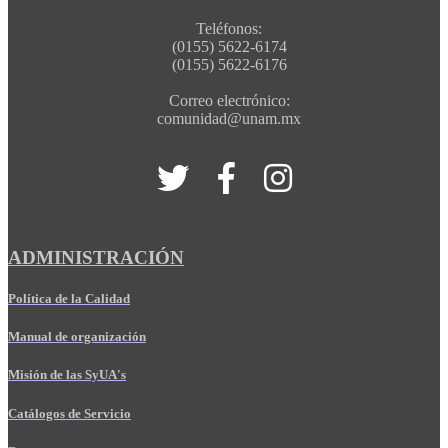
Teléfonos:
(0155) 5622-6174
(0155) 5622-6176
Correo electrónico:
comunidad@unam.mx
ADMINISTRACIÓN
Política de la Calidad
Manual de organización
Misión de las SyUA's
Catálogos de Servicio