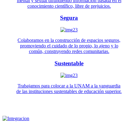
mental y sexual difundiendo información basada en el
conocimiento científico, libre de prejuicios.
Segura
Colaboramos en la construcción de espacios seguros,
promoviendo el cuidado de lo propio, lo ajeno y lo
común, construyendo redes comunitarias.
Sustentable
Trabajamos para colocar a la UNAM a la vanguardia
de las instituciones sustentables de educación superior.