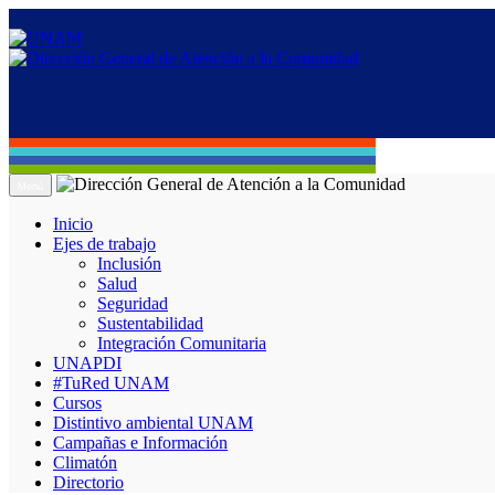
Menú
Inicio
Ejes de trabajo
Inclusión
Salud
Seguridad
Sustentabilidad
Integración Comunitaria
UNAPDI
#TuRed UNAM
Cursos
Distintivo ambiental UNAM
Campañas e Información
Climatón
Directorio