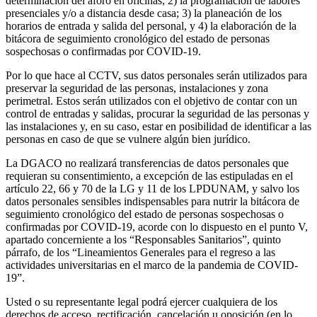
determinación del aforo en oficinas; 2) la programación de labores
presenciales y/o a distancia desde casa; 3) la planeación de los
horarios de entrada y salida del personal, y 4) la elaboración de la
bitácora de seguimiento cronológico del estado de personas
sospechosas o confirmadas por COVID-19.
Por lo que hace al CCTV, sus datos personales serán utilizados para
preservar la seguridad de las personas, instalaciones y zona
perimetral. Estos serán utilizados con el objetivo de contar con un
control de entradas y salidas, procurar la seguridad de las personas y
las instalaciones y, en su caso, estar en posibilidad de identificar a las
personas en caso de que se vulnere algún bien jurídico.
La DGACO no realizará transferencias de datos personales que
requieran su consentimiento, a excepción de las estipuladas en el
artículo 22, 66 y 70 de la LG y 11 de los LPDUNAM, y salvo los
datos personales sensibles indispensables para nutrir la bitácora de
seguimiento cronológico del estado de personas sospechosas o
confirmadas por COVID-19, acorde con lo dispuesto en el punto V,
apartado concerniente a los “Responsables Sanitarios”, quinto
párrafo, de los “Lineamientos Generales para el regreso a las
actividades universitarias en el marco de la pandemia de COVID-
19”.
Usted o su representante legal podrá ejercer cualquiera de los
derechos de acceso, rectificación, cancelación u oposición (en lo