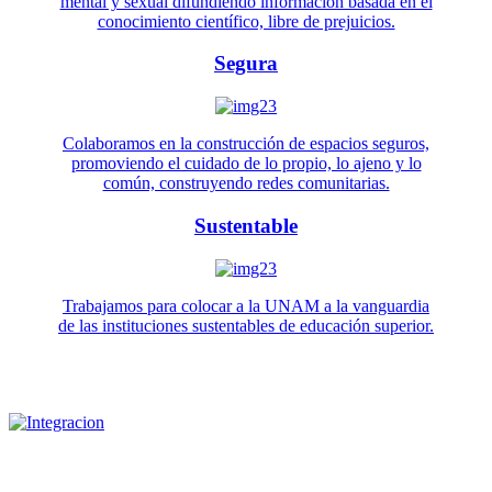
mental y sexual difundiendo información basada en el
conocimiento científico, libre de prejuicios.
Segura
Colaboramos en la construcción de espacios seguros,
promoviendo el cuidado de lo propio, lo ajeno y lo
común, construyendo redes comunitarias.
Sustentable
Trabajamos para colocar a la UNAM a la vanguardia
de las instituciones sustentables de educación superior.