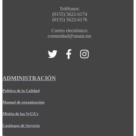
Teléfonos:
(0155) 5622-6174
(0155) 5622-6176
Correo electrónico:
comunidad@unam.mx
ADMINISTRACIÓN
Política de la Calidad
Manual de organización
Misión de las SyUA's
Catálogos de Servicio