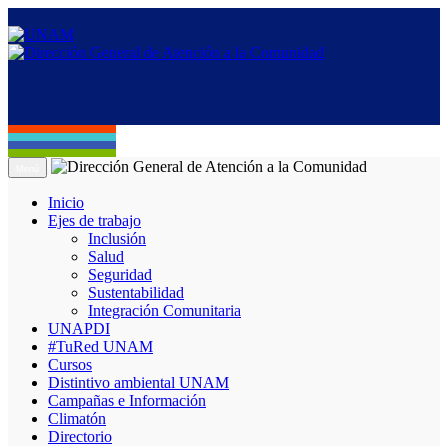
Menú
Inicio
Ejes de trabajo
Inclusión
Salud
Seguridad
Sustentabilidad
Integración Comunitaria
UNAPDI
#TuRed UNAM
Cursos
Distintivo ambiental UNAM
Campañas e Información
Climatón
Directorio