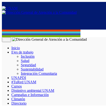
Menú
Inicio
Ejes de trabajo
Inclusión
Salud
Seguridad
Sustentabilidad
Integración Comunitaria
UNAPDI
#TuRed UNAM
Cursos
Distintivo ambiental UNAM
Campañas e Información
Climatón
Directorio