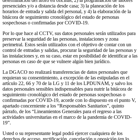
determinación del aforo en oficinas; 2) la programación de labores
presenciales y/o a distancia desde casa; 3) la planeación de los
horarios de entrada y salida del personal, y 4) la elaboración de la
bitácora de seguimiento cronológico del estado de personas
sospechosas o confirmadas por COVID-19.
Por lo que hace al CCTV, sus datos personales serán utilizados para
preservar la seguridad de las personas, instalaciones y zona
perimetral. Estos serán utilizados con el objetivo de contar con un
control de entradas y salidas, procurar la seguridad de las personas y
las instalaciones y, en su caso, estar en posibilidad de identificar a las
personas en caso de que se vulnere algún bien jurídico.
La DGACO no realizará transferencias de datos personales que
requieran su consentimiento, a excepción de las estipuladas en el
artículo 22, 66 y 70 de la LG y 11 de los LPDUNAM, y salvo los
datos personales sensibles indispensables para nutrir la bitácora de
seguimiento cronológico del estado de personas sospechosas o
confirmadas por COVID-19, acorde con lo dispuesto en el punto V,
apartado concerniente a los “Responsables Sanitarios”, quinto
párrafo, de los “Lineamientos Generales para el regreso a las
actividades universitarias en el marco de la pandemia de COVID-
19”.
Usted o su representante legal podrá ejercer cualquiera de los
derechos de acceso, rectificación, cancelación u oposición (en lo