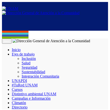
Menú
Inicio
Ejes de trabajo
Inclusión
Salud
Seguridad
Sustentabilidad
Integración Comunitaria
UNAPDI
#TuRed UNAM
Cursos
Distintivo ambiental UNAM
Campañas e Información
Climatón
Directorio