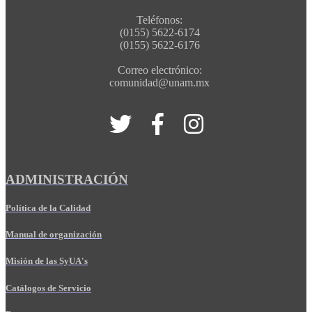
Teléfonos:
(0155) 5622-6174
(0155) 5622-6176
Correo electrónico:
comunidad@unam.mx
ADMINISTRACIÓN
Política de la Calidad
Manual de organización
Misión de las SyUA's
Catálogos de Servicio