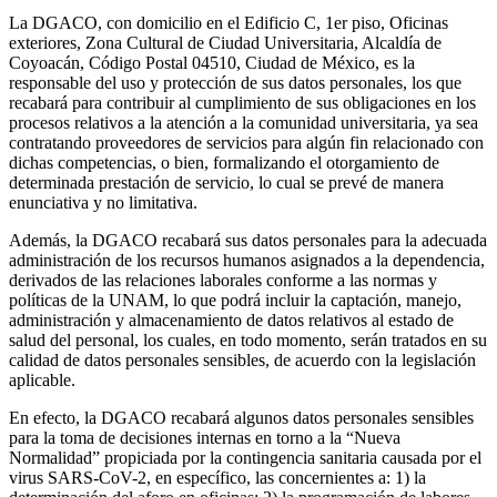
La DGACO, con domicilio en el Edificio C, 1er piso, Oficinas
exteriores, Zona Cultural de Ciudad Universitaria, Alcaldía de
Coyoacán, Código Postal 04510, Ciudad de México, es la
responsable del uso y protección de sus datos personales, los que
recabará para contribuir al cumplimiento de sus obligaciones en los
procesos relativos a la atención a la comunidad universitaria, ya sea
contratando proveedores de servicios para algún fin relacionado con
dichas competencias, o bien, formalizando el otorgamiento de
determinada prestación de servicio, lo cual se prevé de manera
enunciativa y no limitativa.
Además, la DGACO recabará sus datos personales para la adecuada
administración de los recursos humanos asignados a la dependencia,
derivados de las relaciones laborales conforme a las normas y
políticas de la UNAM, lo que podrá incluir la captación, manejo,
administración y almacenamiento de datos relativos al estado de
salud del personal, los cuales, en todo momento, serán tratados en su
calidad de datos personales sensibles, de acuerdo con la legislación
aplicable.
En efecto, la DGACO recabará algunos datos personales sensibles
para la toma de decisiones internas en torno a la “Nueva
Normalidad” propiciada por la contingencia sanitaria causada por el
virus SARS-CoV-2, en específico, las concernientes a: 1) la