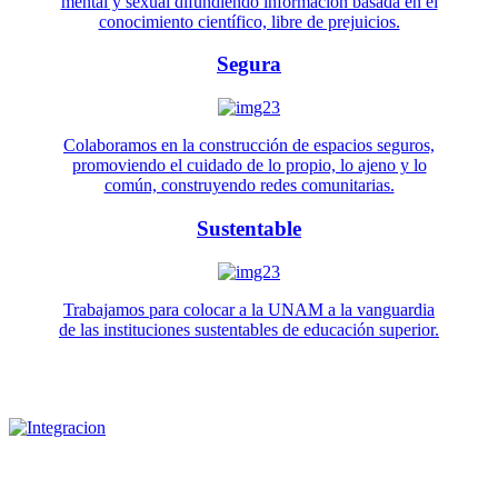
mental y sexual difundiendo información basada en el
conocimiento científico, libre de prejuicios.
Segura
Colaboramos en la construcción de espacios seguros,
promoviendo el cuidado de lo propio, lo ajeno y lo
común, construyendo redes comunitarias.
Sustentable
Trabajamos para colocar a la UNAM a la vanguardia
de las instituciones sustentables de educación superior.