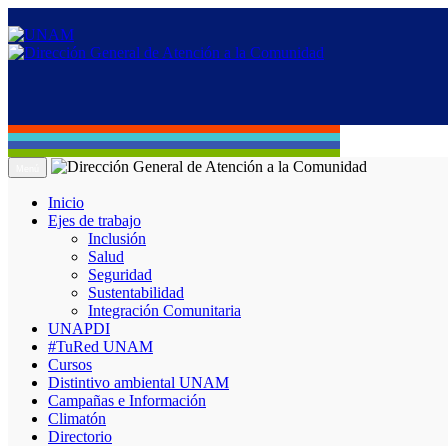
Menú
Inicio
Ejes de trabajo
Inclusión
Salud
Seguridad
Sustentabilidad
Integración Comunitaria
UNAPDI
#TuRed UNAM
Cursos
Distintivo ambiental UNAM
Campañas e Información
Climatón
Directorio