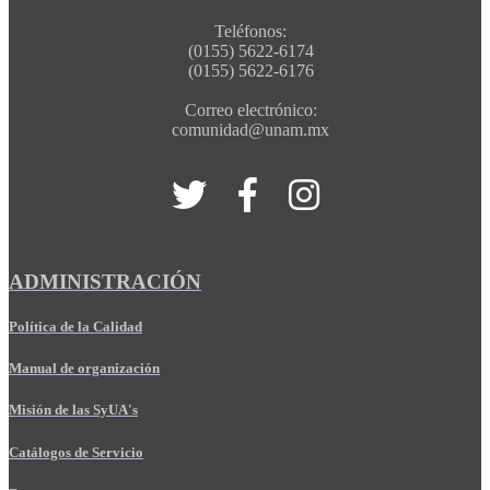
Teléfonos:
(0155) 5622-6174
(0155) 5622-6176
Correo electrónico:
comunidad@unam.mx
ADMINISTRACIÓN
Política de la Calidad
Manual de organización
Misión de las SyUA's
Catálogos de Servicio