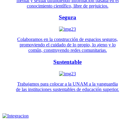
mental y sexual difundiendo información basada en el
conocimiento científico, libre de prejuicios.
Segura
Colaboramos en la construcción de espacios seguros,
promoviendo el cuidado de lo propio, lo ajeno y lo
común, construyendo redes comunitarias.
Sustentable
Trabajamos para colocar a la UNAM a la vanguardia
de las instituciones sustentables de educación superior.