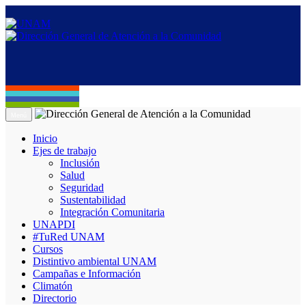
Menú
Inicio
Ejes de trabajo
Inclusión
Salud
Seguridad
Sustentabilidad
Integración Comunitaria
UNAPDI
#TuRed UNAM
Cursos
Distintivo ambiental UNAM
Campañas e Información
Climatón
Directorio