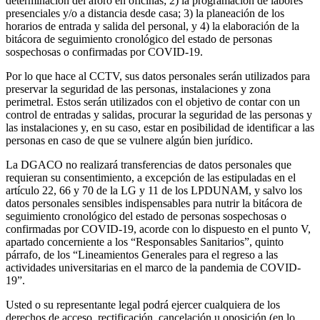
determinación del aforo en oficinas; 2) la programación de labores
presenciales y/o a distancia desde casa; 3) la planeación de los
horarios de entrada y salida del personal, y 4) la elaboración de la
bitácora de seguimiento cronológico del estado de personas
sospechosas o confirmadas por COVID-19.
Por lo que hace al CCTV, sus datos personales serán utilizados para
preservar la seguridad de las personas, instalaciones y zona
perimetral. Estos serán utilizados con el objetivo de contar con un
control de entradas y salidas, procurar la seguridad de las personas y
las instalaciones y, en su caso, estar en posibilidad de identificar a las
personas en caso de que se vulnere algún bien jurídico.
La DGACO no realizará transferencias de datos personales que
requieran su consentimiento, a excepción de las estipuladas en el
artículo 22, 66 y 70 de la LG y 11 de los LPDUNAM, y salvo los
datos personales sensibles indispensables para nutrir la bitácora de
seguimiento cronológico del estado de personas sospechosas o
confirmadas por COVID-19, acorde con lo dispuesto en el punto V,
apartado concerniente a los “Responsables Sanitarios”, quinto
párrafo, de los “Lineamientos Generales para el regreso a las
actividades universitarias en el marco de la pandemia de COVID-
19”.
Usted o su representante legal podrá ejercer cualquiera de los
derechos de acceso, rectificación, cancelación u oposición (en lo