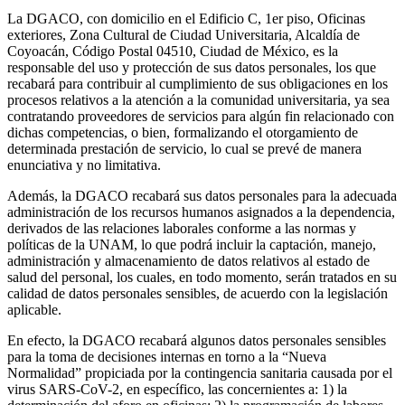
La DGACO, con domicilio en el Edificio C, 1er piso, Oficinas
exteriores, Zona Cultural de Ciudad Universitaria, Alcaldía de
Coyoacán, Código Postal 04510, Ciudad de México, es la
responsable del uso y protección de sus datos personales, los que
recabará para contribuir al cumplimiento de sus obligaciones en los
procesos relativos a la atención a la comunidad universitaria, ya sea
contratando proveedores de servicios para algún fin relacionado con
dichas competencias, o bien, formalizando el otorgamiento de
determinada prestación de servicio, lo cual se prevé de manera
enunciativa y no limitativa.
Además, la DGACO recabará sus datos personales para la adecuada
administración de los recursos humanos asignados a la dependencia,
derivados de las relaciones laborales conforme a las normas y
políticas de la UNAM, lo que podrá incluir la captación, manejo,
administración y almacenamiento de datos relativos al estado de
salud del personal, los cuales, en todo momento, serán tratados en su
calidad de datos personales sensibles, de acuerdo con la legislación
aplicable.
En efecto, la DGACO recabará algunos datos personales sensibles
para la toma de decisiones internas en torno a la “Nueva
Normalidad” propiciada por la contingencia sanitaria causada por el
virus SARS-CoV-2, en específico, las concernientes a: 1) la