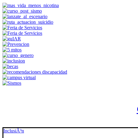
InclusiÃ³n