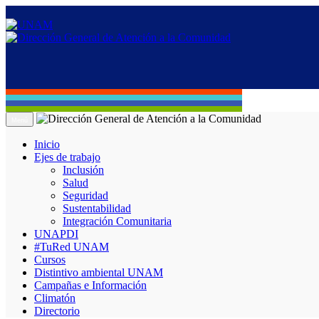
Menú
Inicio
Ejes de trabajo
Inclusión
Salud
Seguridad
Sustentabilidad
Integración Comunitaria
UNAPDI
#TuRed UNAM
Cursos
Distintivo ambiental UNAM
Campañas e Información
Climatón
Directorio